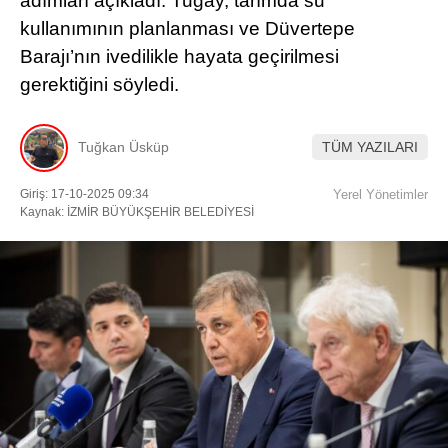
adımları açıkladı. Tugay, tarımda su
kullanımının planlanması ve Düvertepe
Facebook
Barajı’nın ivedilikle hayata geçirilmesi
gerektiğini söyledi.
Instagram
Tuğkan Üsküp
TÜM YAZILARI
Giriş: 17-10-2025 09:34
Yerel Yönetimler
Youtube
Kaynak: İZMİR BÜYÜKŞEHİR BELEDİYESİ
TikTok