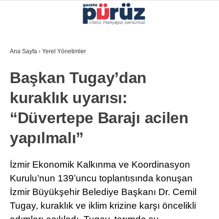
27.3
°
İZMIR
Ana Sayfa
›
Yerel Yönetimler
GALERİ
VİDEO
YAZARLAR
Başkan Tugay’dan
YEREL YÖNETIMLER
kuraklık uyarısı:
GÜNCEL
“Düvertepe Barajı acilen
EKONOMI
yapılmalı”
POLITIKA
SAĞLIK
İzmir Ekonomik Kalkınma ve Koordinasyon
Kurulu’nun 139’uncu toplantısında konuşan
KÜLTÜR-SANAT
İzmir Büyükşehir Belediye Başkanı Dr. Cemil
WhatsApp İhbar Hattı
SPOR
Tugay, kuraklık ve iklim krizine karşı öncelikli
DIĞER