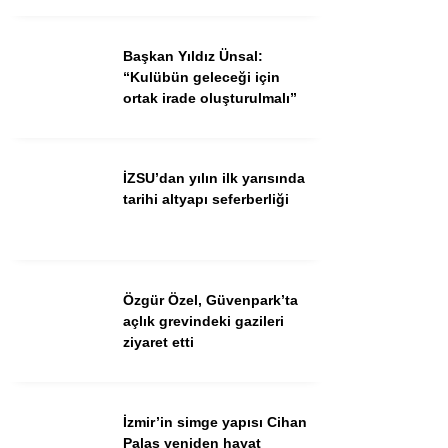
Ekonomi
Spor
Başkan Yıldız Ünsal:
“Kulübün geleceği için
Dünya
ortak irade oluşturulmalı”
Sağlık
İZSU’dan yılın ilk yarısında
tarihi altyapı seferberliği
Özgür Özel, Güvenpark’ta
açlık grevindeki gazileri
ziyaret etti
WhatsApp İhbar Hattı
İzmir’in simge yapısı Cihan
Palas yeniden hayat