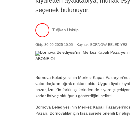
kıyafetten ayakkabıya, mutfak eşy
seçenek bulunuyor.
Tuğkan Üsküp
Giriş: 30-09-2025 10:05
Kaynak: BORNOVA BELEDİYESİ
ABONE OL
Bornova Belediyesi’nin Merkez Kapalı Pazaryeri’nd
vatandaşların uğrak noktası oldu. Uygun fiyatlı kıyaf
pazar, İzmir’in farklı ilçelerinden de ziyaretçi çeki
kadar ihtiyaç olduğunu gösterdiğini belirtti.
Bornova Belediyesi’nin Merkez Kapalı Pazaryeri’nde
Pazarı, Bornovalılar için kısa sürede önemli bir alışv