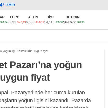
.4
°
İZMIR
AR
EURO
ALTIN
BİST
BITCOIN
53,91
6,085
14,116
$64.672
%0,04
%-0,13
%-0,12
%0,97
%0,36
Güncel
Ekonomi
Politika
Sağlık
Kültür-Sanat
 yoğun ilgi: Kaliteli ürün, uygun fiyat
et Pazarı’na yoğun
, uygun fiyat
palı Pazaryeri’nde her cuma kurulan
daşların yoğun ilgisini kazandı. Pazarda