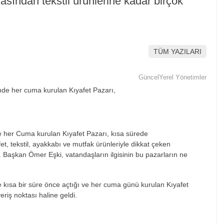
asından tekstil ürünlerine kadar birçok
TÜM YAZILARI
Güncel
Yerel Yönetimler
e her Cuma kurulan Kıyafet Pazarı, kısa sürede
et, tekstil, ayakkabı ve mutfak ürünleriyle dikkat çeken
yor. Başkan Ömer Eşki, vatandaşların ilgisinin bu pazarların ne
 kısa bir süre önce açtığı ve her cuma günü kurulan Kıyafet
eriş noktası haline geldi.