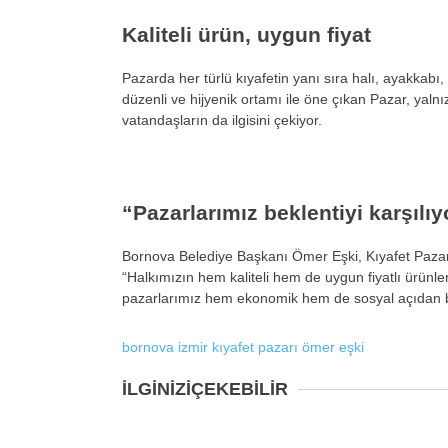
Kaliteli ürün, uygun fiyat
Pazarda her türlü kıyafetin yanı sıra halı, ayakkabı,
düzenli ve hijyenik ortamı ile öne çıkan Pazar, yalnız
vatandaşların da ilgisini çekiyor.
“Pazarlarımız beklentiyi karşılıy
Bornova Belediye Başkanı Ömer Eşki, Kıyafet Pazarı
“Halkımızın hem kaliteli hem de uygun fiyatlı ürünler
pazarlarımız hem ekonomik hem de sosyal açıdan büy
bornova
izmir
kıyafet pazarı
ömer eşki
İLGİNİZİ
ÇEKEBİLİR