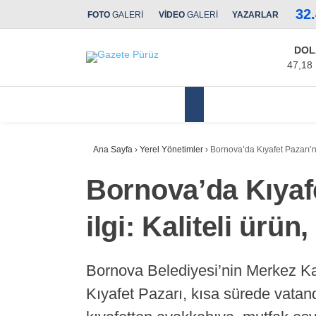
32
FOTO
GALERİ
VİDEO
GALERİ
YAZARLAR
DOL
47,18
Yerel Yönetimler
Ana Sayfa
›
Yerel Yönetimler
›
Bornova’da Kıyafet Pazarı’na
Bornova’da Kıyaf
ilgi: Kaliteli ürün
Bornova Belediyesi’nin Merkez Ka
Kıyafet Pazarı, kısa sürede vatan