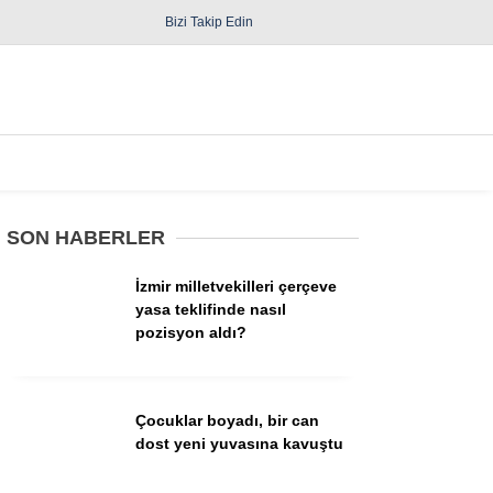
Bizi Takip Edin
Spor
Diğer
SON HABERLER
İzmir milletvekilleri çerçeve
yasa teklifinde nasıl
pozisyon aldı?
Güncel
Politika
Çocuklar boyadı, bir can
dost yeni yuvasına kavuştu
Yerel Yönetimler