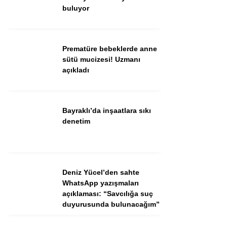
buluyor
Facebook
Instagram
Prematüre bebeklerde anne
Youtube
sütü mucizesi! Uzmanı
TikTok
açıkladı
Bayraklı’da inşaatlara sıkı
denetim
Deniz Yücel’den sahte
WhatsApp yazışmaları
açıklaması: “Savcılığa suç
duyurusunda bulunacağım”