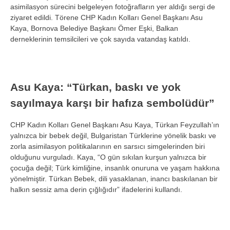
asimilasyon s
ürecini belgeleyen foto
ğrafların yer aldığı sergi de
ziyaret edildi. T
örene CHP Kad
ın Kolları Genel Başkanı Asu
Kaya, Bornova Belediye Başkanı
Ömer E
şki, Balkan
derneklerinin temsilcileri ve
çok say
ıda vatandaş katıldı.
Asu Kaya: “T
ürkan, bask
ı ve yok
sayılmaya karşı bir hafıza sembol
üdür”
CHP Kad
ın Kolları Genel Başkanı Asu Kaya, T
ürkan Feyzullah’
ın
yalnızca bir bebek değil, Bulgaristan T
ürklerine yönelik bask
ı ve
zorla asimilasyon politikalarının en sarsıcı simgelerinden biri
olduğunu vurguladı. Kaya, “O g
ün s
ıkılan kurşun yalnızca bir
çocu
ğa değil; T
ürk kimli
ğine, insanlık onuruna ve yaşam hakkına
y
önelmi
ştir. T
ürkan Bebek, dili yasaklanan, inanc
ı baskılanan bir
halkın sessiz ama derin
ç
ığlığıdır” ifadelerini kullandı.