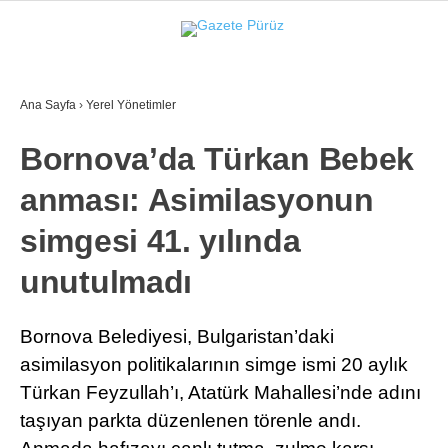
26.2
°
İZMIR
Ana Sayfa
›
Yerel Yönetimler
GALERİ
VİDEO
YAZARLAR
Bornova’da Türkan Bebek
YEREL YÖNETIMLER
anması: Asimilasyonun
GÜNCEL
simgesi 41. yılında
EKONOMI
unutulmadı
POLITIKA
SAĞLIK
Bornova Belediyesi, Bulgaristan’daki
asimilasyon politikalarının simge ismi 20 aylık
KÜLTÜR-SANAT
Türkan Feyzullah’ı, Atatürk Mahallesi’nde adını
WhatsApp İhbar Hattı
SPOR
taşıyan parkta düzenlenen törenle andı.
DIĞER