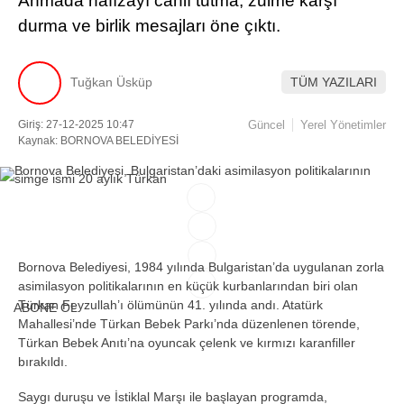
Anmada hafızayı canlı tutma, zulme karşı
durma ve birlik mesajları öne çıktı.
Facebook
Tuğkan Üsküp
TÜM YAZILARI
Giriş: 27-12-2025 10:47
Güncel
Yerel Yönetimler
Instagram
Kaynak: BORNOVA BELEDİYESİ
Youtube
TikTok
Bornova Belediyesi, 1984 y
ılında Bulgaristan’da uygulanan zorla
asimilasyon politikalarının en k
üçük kurbanlar
ından biri olan
T
ürkan Feyzullah’
ı
ölümünün 41. y
ılında andı. Atat
ürk
ABONE OL
Mahallesi’nde Türkan Bebek Park
ı’nda d
üzenlenen törende,
Türkan Bebek An
ıtı’na oyuncak
çelenk ve k
ırmızı karanfiller
bırakıldı.
Saygı duruşu ve İstiklal Marşı ile başlayan programda,