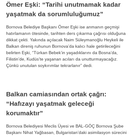
Ömer E
şki: “Tarihi unutmamak kadar
yaşatmak da sorumluluğumuz”
Bornova Belediye Başkanı
Ömer E
şki ise anmanın ge
çmi
şi
hatırlamanın
ötesinde, tarihten ders ç
ıkarma
ça
ğrısı olduğuna
dikkat
çekti. Yak
ında a
ç
ılacak Naim S
üleymano
ğlu Heykeli ile
Balkan direniş ruhunun Bornova’da kalıcı hale getirileceğini
belirten Eşki, “T
ürkan Bebek’in ya
şadıklarını da Bosna’da,
Filistin’de, Kud
üs’te ya
şanan acıları da unutturmayacağız.
Çünkü unutulan soyk
ırımlar tekrarlanır” dedi.
Balkan camiasından ortak
ça
ğrı:
“Hafızayı yaşatmak geleceği
korumaktır”
Bornova Belediyesi Meclis
Üyesi ve BAL-GÖÇ Bornova
Şube
Başkanı Nihat Yağbasan, Bulgaristan’daki asimilasyon s
ürecini