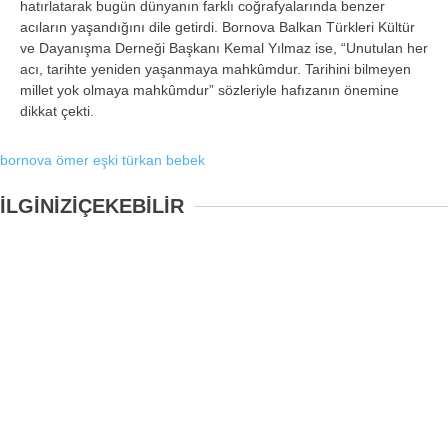
hat
ırlatarak bug
ün dünyan
ın farklı coğrafyalarında benzer
acıların yaşandığını dile getirdi. Bornova Balkan T
ürkleri Kültür
ve Dayan
ışma Derneği Başkanı Kemal Yılmaz ise, “Unutulan her
acı, tarihte yeniden yaşanmaya mahk
ûmdur. Tarihini bilmeyen
millet yok olmaya mahkûmdur” sözleriyle haf
ızanın
önemine
dikkat çekti.
bornova
ömer eşki
türkan bebek
İLGİNİZİ
ÇEKEBİLİR