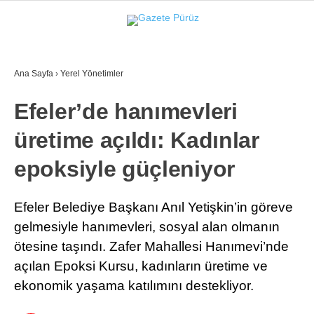
26.3
°
İZMIR
Ana Sayfa
›
Yerel Yönetimler
GALERİ
VİDEO
YAZARLAR
Efeler’de hanımevleri
YEREL YÖNETIMLER
üretime açıldı: Kadınlar
GÜNCEL
epoksiyle güçleniyor
EKONOMI
POLITIKA
Efeler Belediye Başkanı Anıl Yetişkin’in göreve
gelmesiyle hanımevleri, sosyal alan olmanın
SAĞLIK
ötesine taşındı. Zafer Mahallesi Hanımevi’nde
KÜLTÜR-SANAT
açılan Epoksi Kursu, kadınların üretime ve
WhatsApp İhbar Hattı
ekonomik yaşama katılımını destekliyor.
SPOR
DIĞER