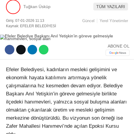
Tuğkan Üsküp
TÜM YAZILARI
Facebook
Giriş: 07-01-2026 11:13
Güncel
Yerel Yönetimler
Kaynak: EFELER BELEDİYESİ
Instagram
ABONE OL
Youtube
Efeler Belediyesi, kadınların mesleki gelişimini ve
TikTok
ekonomik hayata katılımını artırmaya yönelik
çalışmalarına hız kesmeden devam ediyor. Belediye
Başkanı Anıl Yetişkin’in göreve gelmesiyle birlikte
ilçedeki hanımevleri, yalnızca sosyal buluşma alanları
olmaktan çıkarılarak üretim ve mesleki gelişimin
merkezine dönüştürüldü. Bu vizyonun son örneği ise
Zafer Mahallesi Hanımevi’nde açılan Epoksi Kursu