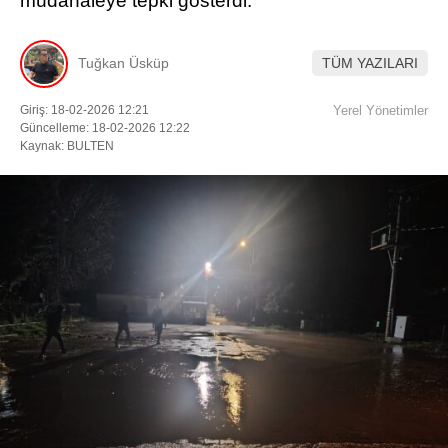
müdahaleye tepki gösterdi.
Facebook
Tuğkan Üsküp
TÜM YAZILARI
Giriş: 18-02-2026 12:21
Yerel Yönetimler
Güncelleme: 18-02-2026 12:22
Instagram
Kaynak: BULTEN
Youtube
TikTok