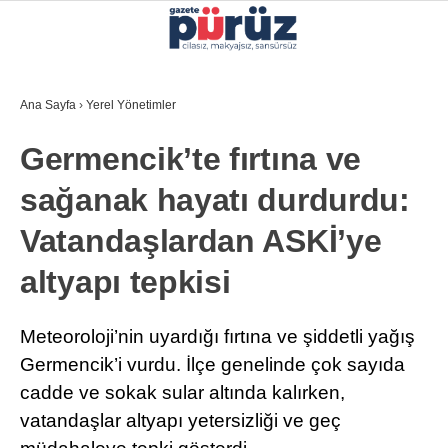
27.4
°
İZMIR
Ana Sayfa
›
Yerel Yönetimler
GALERİ
VİDEO
YAZARLAR
Germencik’te fırtına ve
YEREL YÖNETIMLER
sağanak hayatı durdurdu:
GÜNCEL
Vatandaşlardan ASKİ’ye
EKONOMI
altyapı tepkisi
POLITIKA
SAĞLIK
Meteoroloji’nin uyardığı fırtına ve şiddetli yağış
Germencik’i vurdu. İlçe genelinde çok sayıda
KÜLTÜR-SANAT
cadde ve sokak sular altında kalırken,
WhatsApp İhbar Hattı
SPOR
vatandaşlar altyapı yetersizliği ve geç
DIĞER