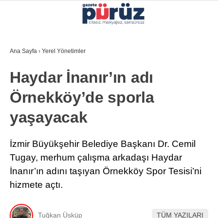
24.3
°
İZMIR
Ana Sayfa
›
Yerel Yönetimler
GALERİ
VİDEO
YAZARLAR
Haydar İnanır’ın adı
YEREL YÖNETIMLER
Örnekköy’de sporla
GÜNCEL
yaşayacak
EKONOMI
POLITIKA
İzmir Büyükşehir Belediye Başkanı Dr. Cemil
Tugay, merhum çalışma arkadaşı Haydar
SAĞLIK
İnanır’ın adını taşıyan Örnekköy Spor Tesisi’ni
KÜLTÜR-SANAT
hizmete açtı.
WhatsApp İhbar Hattı
SPOR
Tuğkan Üsküp
TÜM YAZILARI
DIĞER