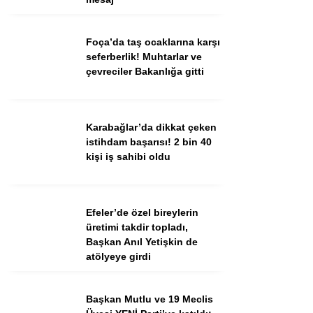
Ekonomi
Spor
Foça’da taş ocaklarına karşı
seferberlik! Muhtarlar ve
Dünya
çevreciler Bakanlığa gitti
Sağlık
Karabağlar’da dikkat çeken
istihdam başarısı! 2 bin 40
kişi iş sahibi oldu
Efeler’de özel bireylerin
üretimi takdir topladı,
Başkan Anıl Yetişkin de
atölyeye girdi
WhatsApp İhbar Hattı
Başkan Mutlu ve 19 Meclis