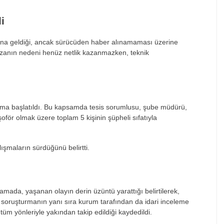
i
dana geldiği, ancak sürücüden haber alınamaması üzerine
Kazanın nedeni henüz netlik kazanmazken, teknik
turma başlatıldı. Bu kapsamda tesis sorumlusu, şube müdürü,
şşoför olmak üzere toplam 5 kişinin şüpheli sıfatıyla
alışmaların sürdüğünü belirtti.
amada, yaşanan olayın derin üzüntü yarattığı belirtilerek,
i soruşturmanın yanı sıra kurum tarafından da idari inceleme
 tüm yönleriyle yakından takip edildiği kaydedildi.