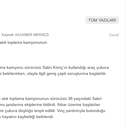
TÜM YAZILARI
Kaynak: AA,HABER MERKEZI
Genel
lama kamyonu sürücüsü Sabri Kılınç’ın kullandığı araç çukura
belirlenirken, olayla ilgili geniş çaplı soruşturma başlatıldı.
kalı atık toplama kamyonunun sürücüsü 38 yaşındaki Sabri
u jandarma ekiplerine bildirdi. İhbar üzerine başlatılan
ir çukura düştüğü tespit edildi. Vinç yardımıyla bulunduğu
 hayatını kaybettiği belirlendi.