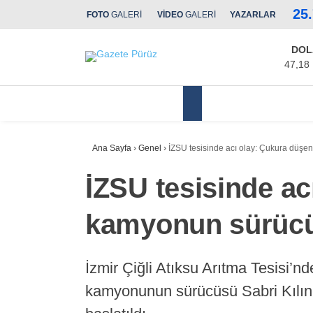
25
FOTO
GALERİ
VİDEO
GALERİ
YAZARLAR
DOL
47,18
Yerel Yönetimler
Ana Sayfa
›
Genel
›
İZSU tesisinde acı olay: Çukura düşe
İZSU tesisinde ac
kamyonun sürücüs
İzmir Çiğli Atıksu Arıtma Tesisi’n
kamyonunun sürücüsü Sabri Kılınç y