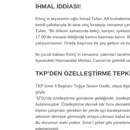
İHMAL İDDİASI!
Kılınç’ın teyzesinin oğlu İsmail Tufan, AA muhabirine
kendi çabalarıyla iki tane vinç kiralayıp cenazeyi çam
Tufan, “Bir döküm sahasında bekçi, bariyer, ışıklan
17.00’de mesaisi bittiğinde kartını basması lazım. Bu 
çalışıyorsunuz. Orada başınıza bir şey geliyor ve k
İki çocuk babası Kılınç’ın cenazesi, yakınları taraf
ilçesindeki Harmandalı Merkez Camisi’ne getirildi v
TKP’DEN ÖZELLEŞTİRME TEPKİ
TKP İzmir İl Başkanı Tuğçe Sezen Gedik, olaya ilişk
şöyle:
“
İZSU’da özelleştirme gündeme geldiğinde, özelleşti
bulunmuştuk. Özelleştirme demek kâr hırsı demektir;
kişinin çalışması gereken bir yerde işçi kardeşimizin
ailesinin devreye girmesiyle ortaya çıkması kabul e
Bu durumun izahı yoktur. İzmir’i şirket gibi yöneteme
edemezsiniz.