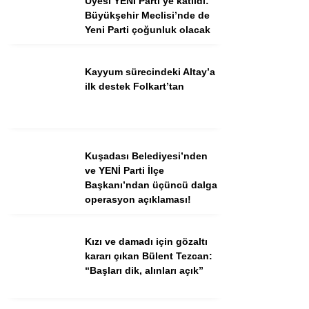
Üyesi YENİ Parti’ye katıldı:
Büyükşehir Meclisi’nde de
Yeni Parti çoğunluk olacak
Facebook
Instagram
Kayyum sürecindeki Altay’a
Youtube
ilk destek Folkart’tan
TikTok
Kuşadası Belediyesi’nden
ve YENİ Parti İlçe
Başkanı’ndan üçüncü dalga
operasyon açıklaması!
Kızı ve damadı için gözaltı
kararı çıkan Bülent Tezcan:
“Başları dik, alınları açık”