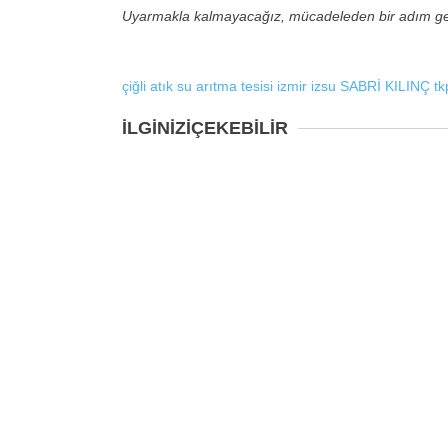
Uyarmakla kalmayacağız, mücadeleden bir adım geri a
çiğli atık su arıtma tesisi
izmir
izsu
SABRİ KILINÇ
tk
İLGİNİZİ
ÇEKEBİLİR