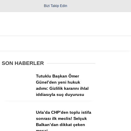
Bizi Takip Edin
Spor
Diğer
SON HABERLER
Tutuklu Başkan Ömer
Günel’den yeni hukuk
adımı: Gizlilik kararını ihlal
iddiasıyla suç duyurusu
Güncel
Politika
Urla’da CHP’den toplu istifa
sonrası ilk meclis! Selçuk
Yerel Yönetimler
Balkan’dan dikkat çeken
mesaj