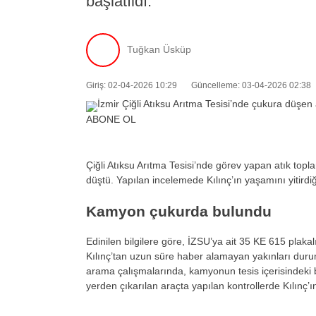
başlatıldı.
Tuğkan Üsküp
Giriş: 02-04-2026 10:29
Güncelleme: 03-04-2026 02:38
ABONE OL
Çiğli Atıksu Arıtma Tesisi’nde görev yapan atık top
düştü. Yapılan incelemede Kılınç’ın yaşamını yitirdiği 
Kamyon çukurda bulundu
Edinilen bilgilere göre, İZSU’ya ait 35 KE 615 pla
Kılınç’tan uzun süre haber alamayan yakınları durum
arama çalışmalarında, kamyonun tesis içerisindeki b
yerden çıkarılan araçta yapılan kontrollerde Kılınç’ın