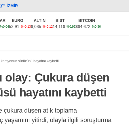
.7
°
İZMIR
AR
EURO
ALTIN
BİST
BITCOIN
53,91
6,085
14,116
$64.672
%0,04
%-0,13
%-0,12
%0,97
%0,36
Güncel
Ekonomi
Politika
Sağlık
Kültür-Sanat
n kamyonun sürücüsü hayatını kaybetti
ı olay: Çukura düşen
ü hayatını kaybetti
de çukura düşen atık toplama
aşamını yitirdi, olayla ilgili soruşturma