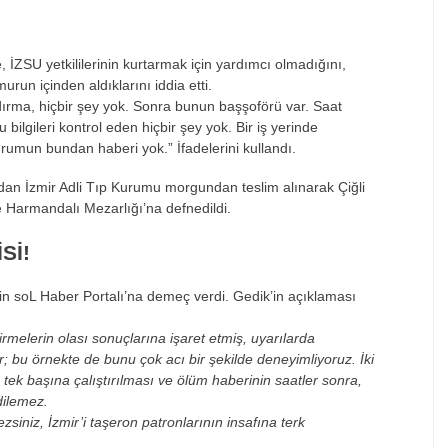
, İZSU yetkililerinin kurtarmak için yardımcı olmadığını,
urun içinden aldıklarını iddia etti.
dırma, hiçbir şey yok. Sonra bunun başşoförü var. Saat
bilgileri kontrol eden hiçbir şey yok. Bir iş yerinde
urumun bundan haberi yok.” İfadelerini kullandı.
ından İzmir Adli Tıp Kurumu morgundan teslim alınarak Çiğli
e Harmandalı Mezarlığı’na defnedildi.
Sİ!
in soL Haber Portalı’na demeç verdi. Gedik’in açıklaması
rmelerin olası sonuçlarına işaret etmiş, uyarılarda
 bu örnekte de bunu çok acı bir şekilde deneyimliyoruz. İki
 tek başına çalıştırılması ve ölüm haberinin saatler sonra,
dilemez.
zsiniz, İzmir’i taşeron patronlarının insafına terk