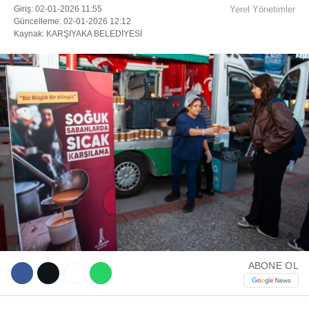
Giriş: 02-01-2026 11:55
Yerel Yönetimler
Güncelleme: 02-01-2026 12:12
Kaynak: KARŞIYAKA BELEDİYESİ
Facebook
Instagram
Youtube
TikTok
ABONE OL