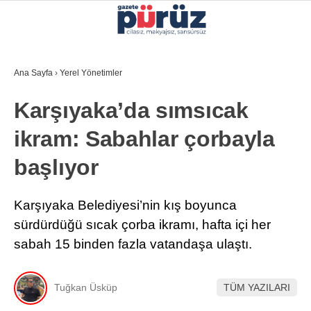
34
°
İZMIR
Ana Sayfa
›
Yerel Yönetimler
GALERİ
VİDEO
YAZARLAR
Karşıyaka’da sımsıcak
YEREL YÖNETIMLER
ikram: Sabahlar çorbayla
GÜNCEL
başlıyor
EKONOMI
POLITIKA
Karşıyaka Belediyesi’nin kış boyunca
sürdürdüğü sıcak çorba ikramı, hafta içi her
SAĞLIK
sabah 15 binden fazla vatandaşa ulaştı.
KÜLTÜR-SANAT
WhatsApp İhbar Hattı
SPOR
Tuğkan Üsküp
TÜM YAZILARI
DIĞER