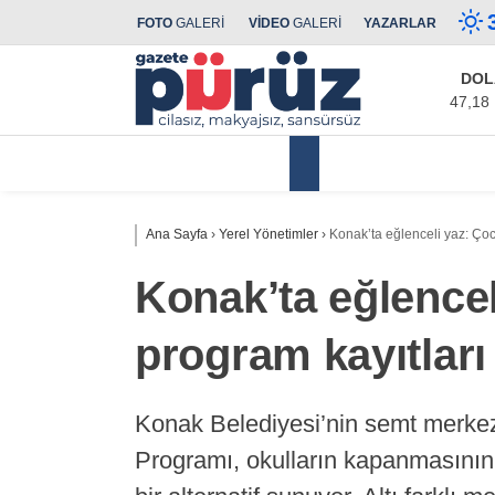
FOTO
GALERİ
VİDEO
GALERİ
YAZARLAR
DOL
47,18
Yerel Yönetimler
Ana Sayfa
›
Yerel Yönetimler
›
Konak’ta eğlenceli yaz: Çocu
Konak’ta eğlencel
program kayıtları
Konak Belediyesi’nin semt merke
Programı, okulların kapanmasının a