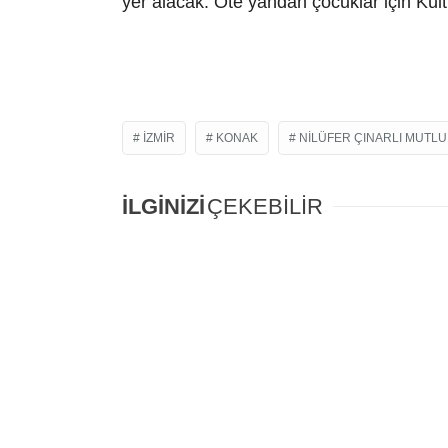
yer alacak. Öte yandan çocuklar için Kül
IZMIR
KONAK
NILÜFER ÇINARLI MUTLU
İLGİNİZİ
ÇEKEBİLİR