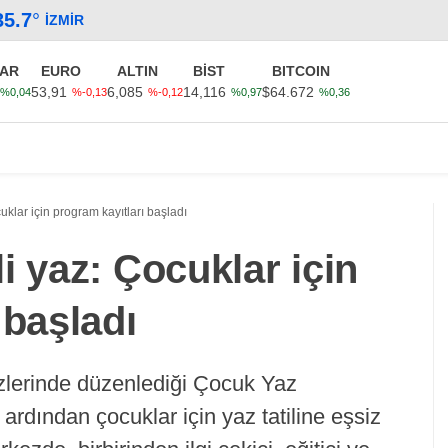
35.7
°
İZMIR
AR
EURO
ALTIN
BİST
BITCOIN
53,91
6,085
14,116
$64.672
%0,04
%-0,13
%-0,12
%0,97
%0,36
Güncel
Ekonomi
Politika
Sağlık
Kültür-Sanat
klar için program kayıtları başladı
i yaz: Çocuklar için
 başladı
zlerinde düzenlediği Çocuk Yaz
rdından çocuklar için yaz tatiline eşsiz