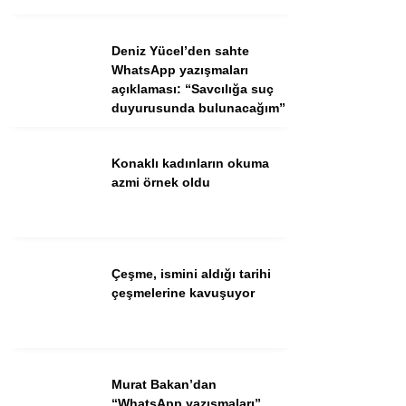
Ekonomi
Spor
Deniz Yücel’den sahte
WhatsApp yazışmaları
Dünya
açıklaması: “Savcılığa suç
duyurusunda bulunacağım”
Sağlık
Konaklı kadınların okuma
azmi örnek oldu
Çeşme, ismini aldığı tarihi
çeşmelerine kavuşuyor
WhatsApp İhbar Hattı
Murat Bakan’dan
“WhatsApp yazışmaları”