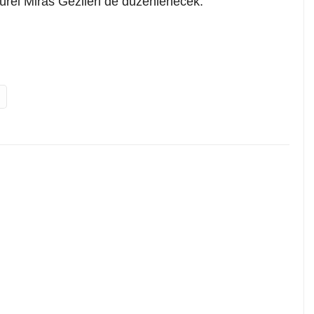
türel Miras
Gezileri de düzenlenecek.