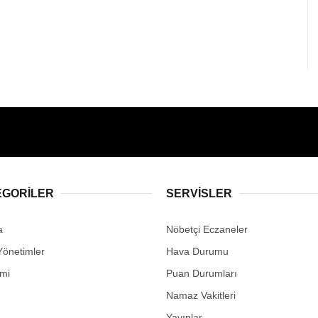
EGORİLER
SERVİSLER
a
Nöbetçi Eczaneler
Yönetimler
Hava Durumu
mi
Puan Durumları
Namaz Vakitleri
Yayınlar