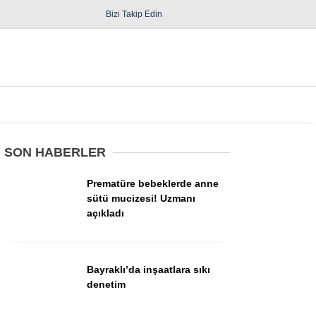
Bizi Takip Edin
Spor
Diğer
SON HABERLER
Prematüre bebeklerde anne
sütü mucizesi! Uzmanı
açıkladı
Güncel
Politika
Bayraklı’da inşaatlara sıkı
denetim
Yerel Yönetimler