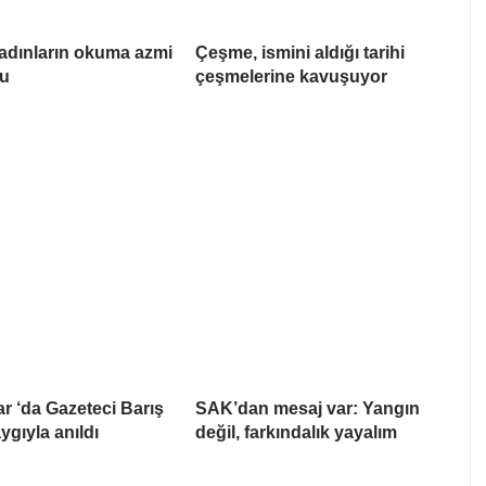
adınların okuma azmi
Çeşme, ismini aldığı tarihi
du
çeşmelerine kavuşuyor
r ‘da Gazeteci Barış
SAK’dan mesaj var: Yangın
ygıyla anıldı
değil, farkındalık yayalım