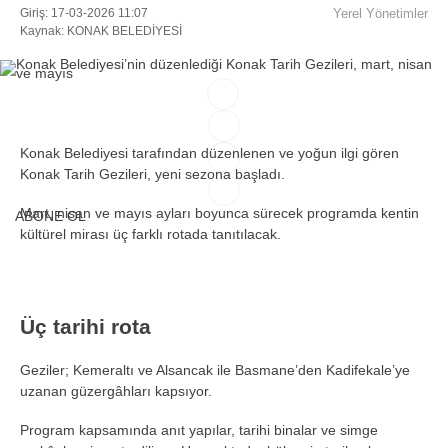
Giriş: 17-03-2026 11:07
Yerel Yönetimler
Kaynak: KONAK BELEDİYESİ
Facebook
Instagram
Konak Belediyesi tarafından düzenlenen ve yoğun ilgi gören
Konak Tarih Gezileri, yeni sezona başladı.
Youtube
Mart, nisan ve mayıs ayları boyunca sürecek programda kentin
ABONE OL
kültürel mirası üç farklı rotada tanıtılacak.
TikTok
Üç tarihi rota
Geziler; Kemeraltı ve Alsancak ile Basmane’den Kadifekale’ye
uzanan güzergâhları kapsıyor.
Program kapsamında anıt yapılar, tarihi binalar ve simge