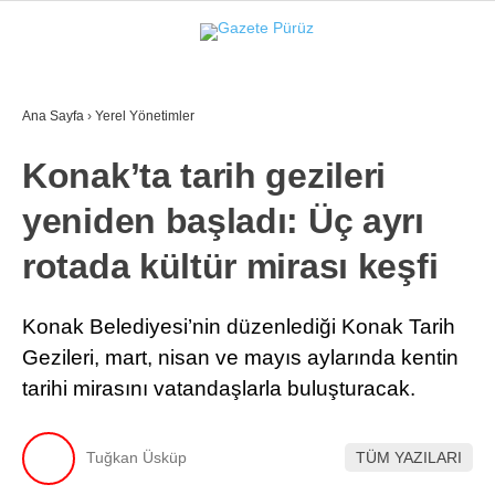
26.3
°
İZMIR
Ana Sayfa
›
Yerel Yönetimler
GALERİ
VİDEO
YAZARLAR
Konak’ta tarih gezileri
YEREL YÖNETIMLER
yeniden başladı: Üç ayrı
GÜNCEL
rotada kültür mirası keşfi
EKONOMI
POLITIKA
Konak Belediyesi’nin düzenlediği Konak Tarih
Gezileri, mart, nisan ve mayıs aylarında kentin
SAĞLIK
tarihi mirasını vatandaşlarla buluşturacak.
KÜLTÜR-SANAT
WhatsApp İhbar Hattı
SPOR
Tuğkan Üsküp
TÜM YAZILARI
DIĞER