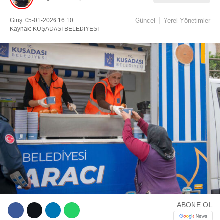
Giriş: 05-01-2026 16:10
Güncel
Yerel Yönetimler
Facebook
Kaynak: KUŞADASI BELEDİYESİ
Instagram
Youtube
TikTok
ABONE OL