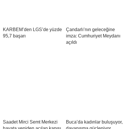
KARBEM’den LGS’de yüzde
Çandarlı’nın geleceğine
95,7 başarı
imza: Cumhuriyet Meydanı
açıldı
Saadet Mirci Semt Merkezi
Buca’da kadınlar buluşuyor,
hayata yeniden açılan kapısı
dayanışma güçleniyor