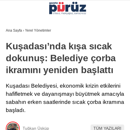
29.6
°
İZMIR
Ana Sayfa
›
Yerel Yönetimler
GALERİ
VİDEO
YAZARLAR
Kuşadası’nda kışa sıcak
YEREL YÖNETIMLER
dokunuş: Belediye çorba
GÜNCEL
ikramını yeniden başlattı
EKONOMI
POLITIKA
Kuşadası Belediyesi, ekonomik krizin etkilerini
hafifletmek ve dayanışmayı büyütmek amacıyla
SAĞLIK
sabahın erken saatlerinde sıcak çorba ikramına
KÜLTÜR-SANAT
başladı.
WhatsApp İhbar Hattı
SPOR
Tuğkan Üsküp
TÜM YAZILARI
DIĞER