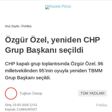
37.4
°
İZMIR
Ana Sayfa
›
Politika
GALERİ
VİDEO
YAZARLAR
Özgür Özel, yeniden CHP
YEREL YÖNETIMLER
Grup Başkanı seçildi
GÜNCEL
EKONOMI
CHP kapalı grup toplantısında Özgür Özel, 96
milletvekilinden 95’inin oyuyla yeniden TBMM
POLITIKA
Grup Başkanı seçildi.
SAĞLIK
KÜLTÜR-SANAT
Tuğkan Üsküp
TÜM YAZILARI
WhatsApp İhbar Hattı
SPOR
Giriş: 23-05-2026 12:51
Politika
Kaynak: CUMHURİYET
DIĞER