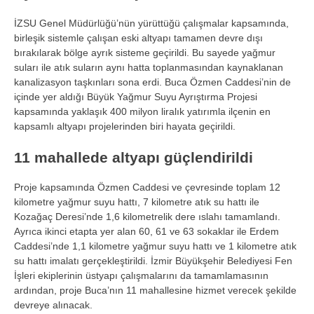
İZSU Genel Müdürlüğü’nün yürüttüğü çalışmalar kapsamında,
birleşik sistemle çalışan eski altyapı tamamen devre dışı
bırakılarak bölge ayrık sisteme geçirildi. Bu sayede yağmur
suları ile atık suların aynı hatta toplanmasından kaynaklanan
kanalizasyon taşkınları sona erdi. Buca Özmen Caddesi’nin de
içinde yer aldığı Büyük Yağmur Suyu Ayrıştırma Projesi
kapsamında yaklaşık 400 milyon liralık yatırımla ilçenin en
kapsamlı altyapı projelerinden biri hayata geçirildi.
11 mahallede altyapı güçlendirildi
Proje kapsamında Özmen Caddesi ve çevresinde toplam 12
kilometre yağmur suyu hattı, 7 kilometre atık su hattı ile
Kozağaç Deresi’nde 1,6 kilometrelik dere ıslahı tamamlandı.
Ayrıca ikinci etapta yer alan 60, 61 ve 63 sokaklar ile Erdem
Caddesi’nde 1,1 kilometre yağmur suyu hattı ve 1 kilometre atık
su hattı imalatı gerçekleştirildi. İzmir Büyükşehir Belediyesi Fen
İşleri ekiplerinin üstyapı çalışmalarını da tamamlamasının
ardından, proje Buca’nın 11 mahallesine hizmet verecek şekilde
devreye alınacak.