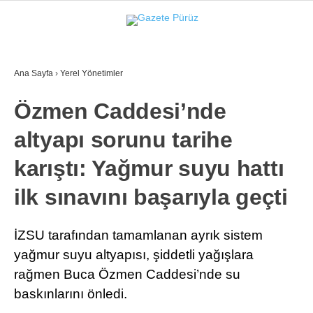
25.7
°
İZMIR
Ana Sayfa
›
Yerel Yönetimler
GALERİ
VİDEO
YAZARLAR
Özmen Caddesi’nde
YEREL YÖNETIMLER
altyapı sorunu tarihe
GÜNCEL
karıştı: Yağmur suyu hattı
EKONOMI
ilk sınavını başarıyla geçti
POLITIKA
SAĞLIK
İZSU tarafından tamamlanan ayrık sistem
yağmur suyu altyapısı, şiddetli yağışlara
KÜLTÜR-SANAT
rağmen Buca Özmen Caddesi’nde su
WhatsApp İhbar Hattı
SPOR
baskınlarını önledi.
DIĞER