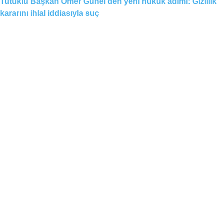
Tutuklu Başkan Ömer Günel’den yeni hukuk adımı: Gizlilik
kararını ihlal iddiasıyla suç