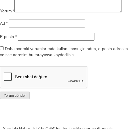
Yorum
*
Ad
*
E-posta
*
Daha sonraki yorumlarımda kullanılması için adım, e-posta adresim
ve site adresim bu tarayıcıya kaydedilsin.
Sıradaki Haber
Urla’da CHP’den toplu istifa sonrası ilk meclis!