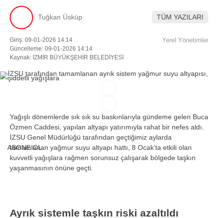
Tuğkan Üsküp
TÜM YAZILARI
Facebook
Giriş: 09-01-2026 14:14
Yerel Yönetimler
Güncelleme: 09-01-2026 14:14
Kaynak: İZMİR BÜYÜKŞEHİR BELEDİYESİ
Instagram
Youtube
Yağışlı dönemlerde sık sık su baskınlarıyla gündeme gelen Buca
TikTok
Özmen Caddesi, yapılan altyapı yatırımıyla rahat bir nefes aldı.
İZSU Genel Müdürlüğü tarafından geçtiğimiz aylarda
ABONE OL
tamamlanan yağmur suyu altyapı hattı, 8 Ocak’ta etkili olan
kuvvetli yağışlara rağmen sorunsuz çalışarak bölgede taşkın
yaşanmasının önüne geçti.
Ayrık sistemle taşkın riski azaltıldı