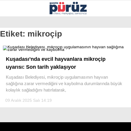
34
°
İZMIR
Etiket:
mikroçip
GALERİ
VİDEO
YAZARLAR
YEREL YÖNETIMLER
Kuşadası’nda evcil hayvanlara mikroçip
GÜNCEL
uyarısı: Son tarih yaklaşıyor
EKONOMI
Kuşadası Belediyesi, mikroçip uygulamasının hayvan
sağlığına zarar vermediğini ve kaybolma durumlarında büyük
POLITIKA
kolaylık sağladığını hatırlatarak,
SAĞLIK
09 Aralık 2025 Salı 14:19
KÜLTÜR-SANAT
WhatsApp İhbar Hattı
SPOR
DIĞER