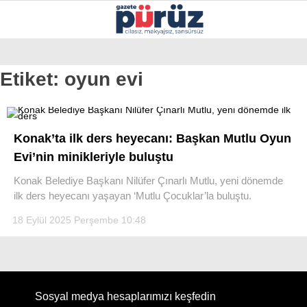
25.7
°
İZMIR
Etiket:
oyun evi
GALERİ
VİDEO
YAZARLAR
YEREL YÖNETIMLER
Konak’ta ilk ders heyecanı: Başkan Mutlu Oyun
GÜNCEL
Evi’nin minikleriyle buluştu
EKONOMI
Konak Belediye Başkanı Nilüfer Çınarlı Mutlu, yeni dönemde
ilk ders heyecanı yaşayan ‘Mutlu Çocuklar’la buluştu.
POLITIKA
18 Eylül 2025 Perşembe 10:48
SAĞLIK
KÜLTÜR-SANAT
WhatsApp İhbar Hattı
SPOR
Sosyal medya hesaplarımızı keşfedin
DIĞER