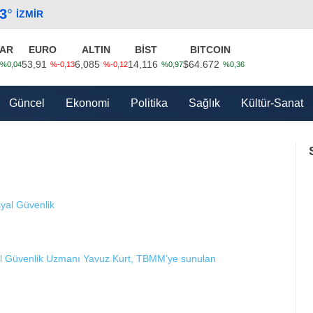
.3
°
İZMIR
AR
EURO
ALTIN
BİST
BITCOIN
53,91
6,085
14,116
$64.672
%0,04
%-0,13
%-0,12
%0,97
%0,36
Güncel
Ekonomi
Politika
Sağlık
Kültür-Sanat
al Güvenlik Uzmanı Yavuz Kurt, TBMM’ye sunulan