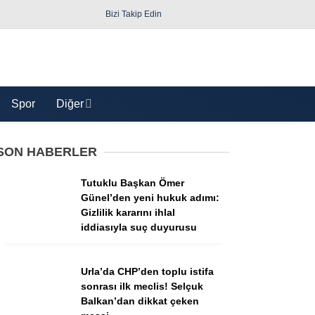
Bizi Takip Edin
Spor
Diğer
SON HABERLER
Tutuklu Başkan Ömer
Günel’den yeni hukuk adımı:
Gizlilik kararını ihlal
iddiasıyla suç duyurusu
Güncel
Politika
Urla’da CHP’den toplu istifa
sonrası ilk meclis! Selçuk
Yerel Yönetimler
Balkan’dan dikkat çeken