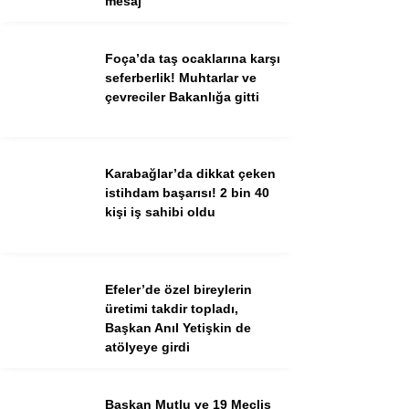
mesaj
Ekonomi
Spor
Foça’da taş ocaklarına karşı
Dünya
seferberlik! Muhtarlar ve
çevreciler Bakanlığa gitti
Sağlık
Karabağlar’da dikkat çeken
istihdam başarısı! 2 bin 40
kişi iş sahibi oldu
Efeler’de özel bireylerin
üretimi takdir topladı,
Başkan Anıl Yetişkin de
atölyeye girdi
WhatsApp İhbar Hattı
Başkan Mutlu ve 19 Meclis