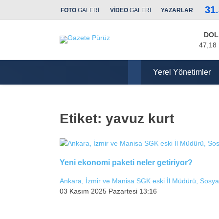
31
FOTO
GALERİ
VİDEO
GALERİ
YAZARLAR
DOL
47,18
Yerel Yönetimler
Etiket:
yavuz kurt
Yeni ekonomi paketi neler getiriyor?
Ankara, İzmir ve Manisa SGK eski İl Müdürü, Sosy
03 Kasım 2025 Pazartesi 13:16