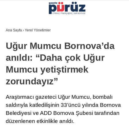
33.6
°
İZMIR
Ana Sayfa
›
Yerel Yönetimler
GALERİ
VİDEO
YAZARLAR
Uğur Mumcu Bornova’da
YEREL YÖNETIMLER
anıldı: “Daha çok Uğur
GÜNCEL
Mumcu yetiştirmek
EKONOMI
zorundayız”
POLITIKA
SAĞLIK
Araştırmacı gazeteci Uğur Mumcu, bombalı
saldırıyla katledilişinin 33’üncü yılında Bornova
KÜLTÜR-SANAT
Belediyesi ve ADD Bornova Şubesi tarafından
WhatsApp İhbar Hattı
SPOR
düzenlenen etkinlikle anıldı.
DIĞER