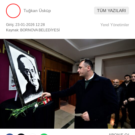
Tuğkan Üsküp
TÜM YAZILARI
Facebook
Giriş: 23-01-2026 12:28
Yerel Yönetimler
Kaynak: BORNOVA BELEDİYESİ
Instagram
Youtube
TikTok
ABONE OL