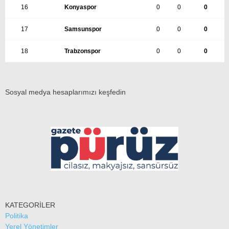
16
Konyaspor
0
0
0
17
Samsunspor
0
0
0
18
Trabzonspor
0
0
0
Sosyal medya hesaplarımızı keşfedin
KATEGORİLER
Politika
Yerel Yönetimler