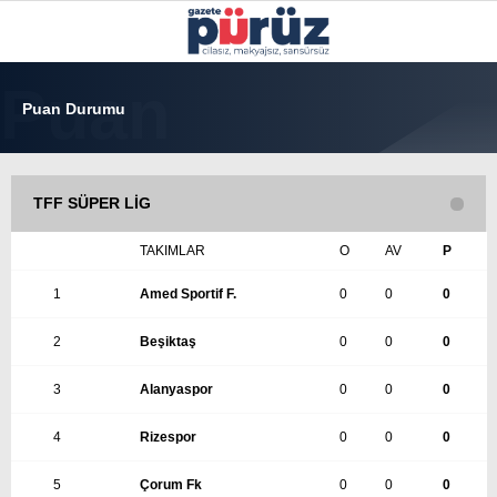
32.4
°
İZMIR
Puan Durumu
GALERİ
VİDEO
YAZARLAR
YEREL YÖNETIMLER
TFF SÜPER LIG
GÜNCEL
TAKIMLAR
O
AV
P
EKONOMI
1
Amed Sportif F.
0
0
0
POLITIKA
2
Beşiktaş
0
0
0
SAĞLIK
3
Alanyaspor
0
0
0
KÜLTÜR-SANAT
4
Rizespor
0
0
0
WhatsApp İhbar Hattı
SPOR
5
Çorum Fk
0
0
0
DIĞER