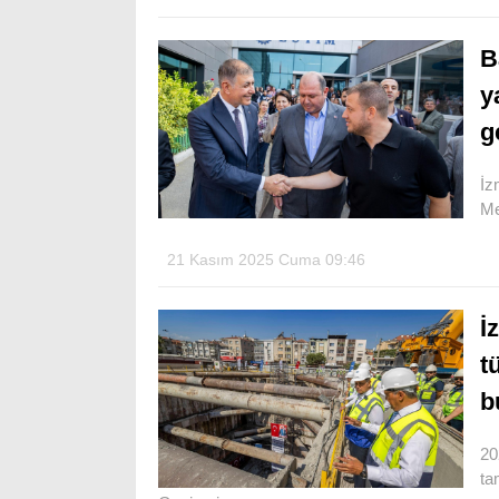
B
y
g
İz
Me
21 Kasım 2025 Cuma 09:46
İ
t
b
20
ta