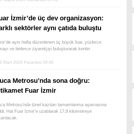
uar İzmir’de üç dev organizasyon:
arklı sektörler aynı çatıda buluştu
mir’de aynı hafta düzenlenen üç büyük fuar, yüzlerce
rmayı ve binlerce ziyaretçiyi buluşturarak kentin
0 Mart 2026 Pazartesi 09:45
uca Metrosu’nda sona doğru:
stikamet Fuar İzmir
ca Metrosu’nda tünel kazıları tamamlanma aşamasına
ldi. Hat Fuar İzmir’e uzatılarak 17,8 kilometreye
karılacak.