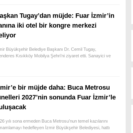
aşkan Tugay’dan müjde: Fuar İzmir’in
anına iki otel bir kongre merkezi
eliyor
mir Büyükşehir Belediye Başkanı Dr. Cemil Tugay,
nderes Kısıkköy Mobilya Şehri’ni ziyaret etti. Sanayici ve
zmir’e bir müjde daha: Buca Metrosu
ünelleri 2027’nin sonunda Fuar İzmir’le
uluşacak
26 yılı sona ermeden Buca Metrosu’nun temel kazılarını
mamlamayı hedefleyen İzmir Büyükşehir Belediyesi, hattı