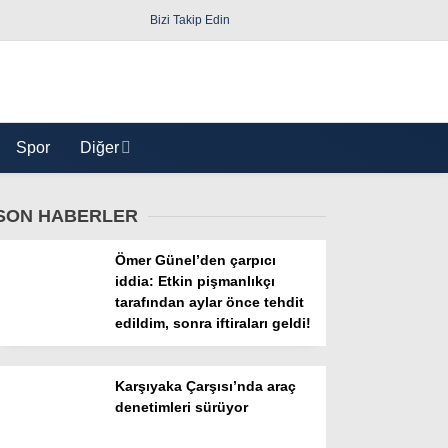
Bizi Takip Edin
Spor
Diğer
SON HABERLER
Ömer Günel’den çarpıcı
iddia: Etkin pişmanlıkçı
tarafından aylar önce tehdit
edildim, sonra iftiraları geldi!
Güncel
Politika
Karşıyaka Çarşısı’nda araç
denetimleri sürüyor
Yerel Yönetimler