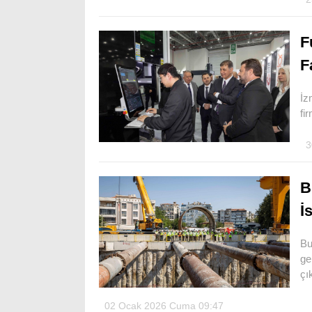
F
F
İz
fi
3
B
İ
Bu
ge
çı
02 Ocak 2026 Cuma 09:47