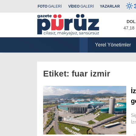
FOTO
GALERİ
VİDEO
GALERİ
YAZARLAR
DOL
47,18
Yerel Yönetimler
Etiket:
fuar izmir
İ
g
Si
İz
2