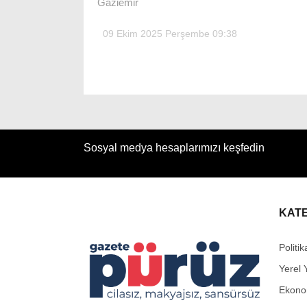
Gaziemir
09 Ekim 2025 Perşembe 09:38
Sosyal medya hesaplarımızı keşfedin
KAT
Politik
Yerel 
Ekono