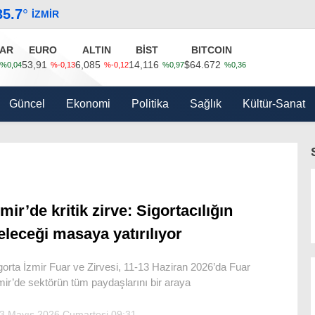
35.7
°
İZMIR
AR
EURO
ALTIN
BİST
BITCOIN
53,91
6,085
14,116
$64.672
%0,04
%-0,13
%-0,12
%0,97
%0,36
Güncel
Ekonomi
Politika
Sağlık
Kültür-Sanat
zmir’de kritik zirve: Sigortacılığın
eleceği masaya yatırılıyor
gorta İzmir Fuar ve Zirvesi, 11-13 Haziran 2026’da Fuar
mir’de sektörün tüm paydaşlarını bir araya
3 Mayıs 2026 Cumartesi 09:31