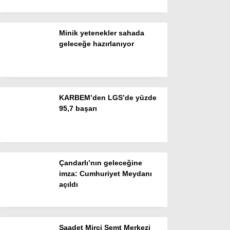
Ekonomi
Spor
Minik yetenekler sahada
Dünya
geleceğe hazırlanıyor
Sağlık
KARBEM’den LGS’de yüzde
95,7 başarı
Çandarlı’nın geleceğine
imza: Cumhuriyet Meydanı
açıldı
WhatsApp İhbar Hattı
Saadet Mirci Semt Merkezi