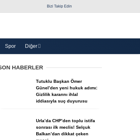
Bizi Takip Edin
Spor
Diğer
SON HABERLER
Tutuklu Başkan Ömer
Günel’den yeni hukuk adımı:
Gizlilik kararını ihlal
iddiasıyla suç duyurusu
Güncel
Politika
Urla’da CHP’den toplu istifa
sonrası ilk meclis! Selçuk
Yerel Yönetimler
Balkan’dan dikkat çeken