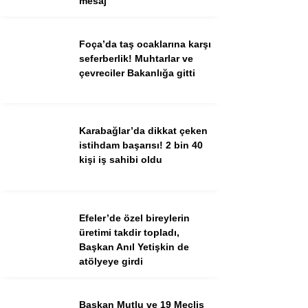
mesaj
Ekonomi
Spor
Foça’da taş ocaklarına karşı
Dünya
seferberlik! Muhtarlar ve
çevreciler Bakanlığa gitti
Sağlık
Karabağlar’da dikkat çeken
istihdam başarısı! 2 bin 40
kişi iş sahibi oldu
Efeler’de özel bireylerin
üretimi takdir topladı,
Başkan Anıl Yetişkin de
atölyeye girdi
WhatsApp İhbar Hattı
Başkan Mutlu ve 19 Meclis