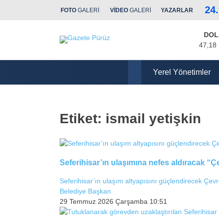
24
FOTO
GALERİ
VİDEO
GALERİ
YAZARLAR
DOL
47,18
Yerel Yönetimler
Etiket:
ismail yetişkin
Seferihisar’ın ulaşımına nefes aldıracak “
Seferihisar’ın ulaşım altyapısını güçlendirecek Çevr
Belediye Başkan
29 Temmuz 2026 Çarşamba 10:51