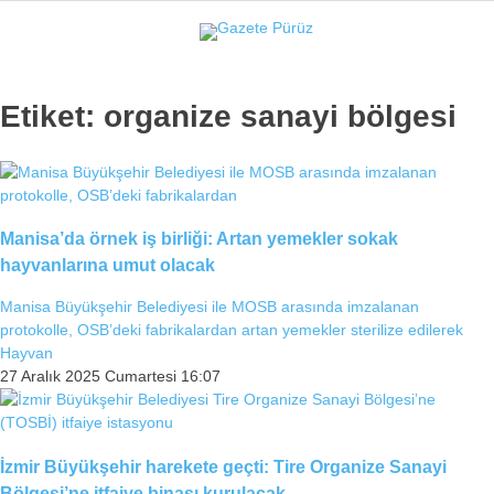
25.7
°
İZMIR
Etiket:
organize sanayi bölgesi
GALERİ
VİDEO
YAZARLAR
YEREL YÖNETIMLER
GÜNCEL
Manisa’da örnek iş birliği: Artan yemekler sokak
hayvanlarına umut olacak
EKONOMI
Manisa Büyükşehir Belediyesi ile MOSB arasında imzalanan
POLITIKA
protokolle, OSB’deki fabrikalardan artan yemekler sterilize edilerek
Hayvan
SAĞLIK
27 Aralık 2025 Cumartesi 16:07
KÜLTÜR-SANAT
WhatsApp İhbar Hattı
SPOR
İzmir Büyükşehir harekete geçti: Tire Organize Sanayi
DIĞER
Bölgesi’ne itfaiye binası kurulacak