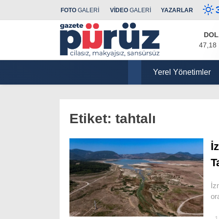
FOTO
GALERİ
VİDEO
GALERİ
YAZARLAR
DOL
47,18
Yerel Yönetimler
Etiket:
tahtalı
İ
T
İz
or
1