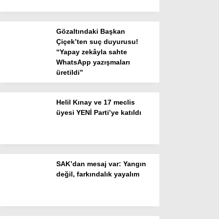
Ekonomi
Spor
Gözaltındaki Başkan
Dünya
Çiçek’ten suç duyurusu!
“Yapay zekâyla sahte
Sağlık
WhatsApp yazışmaları
üretildi”
Helil Kınay ve 17 meclis
üyesi YENİ Parti’ye katıldı
SAK’dan mesaj var: Yangın
değil, farkındalık yayalım
WhatsApp İhbar Hattı