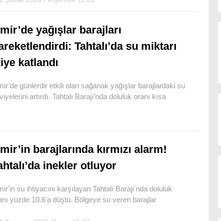
zmir’de yağışlar barajları
areketlendirdi: Tahtalı’da su miktarı
kiye katlandı
mir’de günlerdir etkili olan sağanak yağışlar barajlardaki su
viyelerini artırdı. Tahtalı Barajı’nda doluluk oranı kısa
zmir’in barajlarında kırmızı alarm!
ahtalı’da inekler otluyor
mir'in su ihtiyacını karşılayan Tahtalı Barajı'nda doluluk
anı yüzde 10.6'a düştü. Bölgeye su veren barajlar