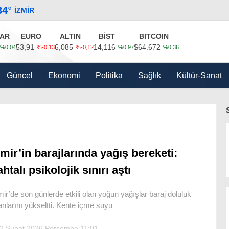
34
°
İZMIR
AR
EURO
ALTIN
BİST
BITCOIN
53,91
6,085
14,116
$64.672
%0,04
%-0,13
%-0,12
%0,97
%0,36
Güncel
Ekonomi
Politika
Sağlık
Kültür-Sanat
zmir’in barajlarında yağış bereketi:
ahtalı psikolojik sınırı aştı
mir’de son günlerde etkili olan yoğun yağışlar baraj doluluk
anlarını yükseltti. Kente içme suyu
2 Şubat 2026 Perşembe 11:01