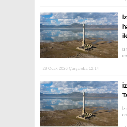
İ
h
i
İz
se
28 Ocak 2026 Çarşamba 12:14
İ
T
İz
or