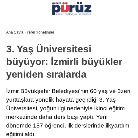
35.7
°
İZMIR
Ana Sayfa
›
Yerel Yönetimler
GALERİ
VİDEO
YAZARLAR
3. Yaş Üniversitesi
YEREL YÖNETIMLER
büyüyor: İzmirli büyükler
GÜNCEL
yeniden sıralarda
EKONOMI
POLITIKA
İzmir Büyükşehir Belediyesi’nin 60 yaş ve üzeri
yurttaşlara yönelik hayata geçirdiği 3. Yaş
SAĞLIK
Üniversitesi, yoğun ilgi nedeniyle ikinci eğitim
KÜLTÜR-SANAT
merkezinde daha ders başı yaptı. Yeni
WhatsApp İhbar Hattı
dönemde 157 öğrenci, ilk derslerinde ilkyardım
SPOR
eğitimi aldı.
DIĞER