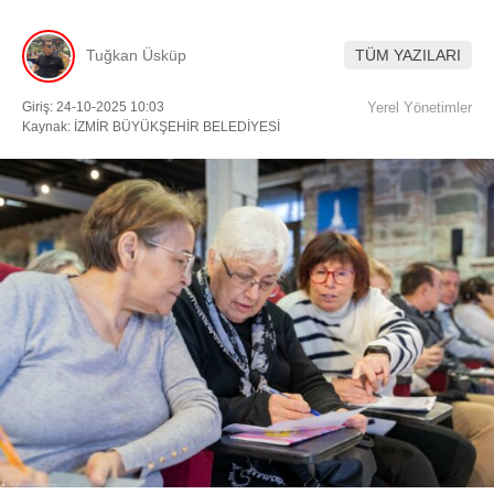
Tuğkan Üsküp
TÜM YAZILARI
Facebook
Giriş: 24-10-2025 10:03
Yerel Yönetimler
Kaynak: İZMİR BÜYÜKŞEHİR BELEDİYESİ
Instagram
Youtube
TikTok