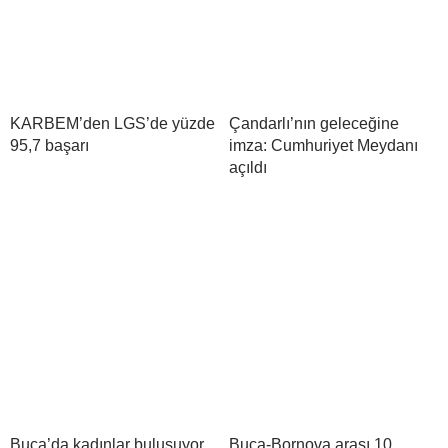
KARBEM’den LGS’de yüzde
Çandarlı’nın geleceğine
95,7 başarı
imza: Cumhuriyet Meydanı
açıldı
Buca’da kadınlar buluşuyor,
Buca-Bornova arası 10