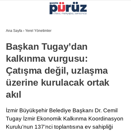
27.4
°
İZMIR
Ana Sayfa
›
Yerel Yönetimler
GALERİ
VİDEO
YAZARLAR
Başkan Tugay’dan
YEREL YÖNETIMLER
kalkınma vurgusu:
GÜNCEL
Çatışma değil, uzlaşma
EKONOMI
üzerine kurulacak ortak
POLITIKA
akıl
SAĞLIK
KÜLTÜR-SANAT
İzmir Büyükşehir Belediye Başkanı Dr. Cemil
WhatsApp İhbar Hattı
Tugay İzmir Ekonomik Kalkınma Koordinasyon
SPOR
Kurulu’nun 137’nci toplantısına ev sahipliği
DIĞER