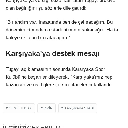
Karşıyaka’ya verdiği sözü hatırlatan Tugay, projeye
olan bağlılığını şu sözlerle dile getirdi:
“Bir ahdım var, inşaatında ben de çalışacağım. Bu
dönemim bitmeden o stadı hizmete sokacağız. Hatta
kaleye ilk topu ben atacağım.”
Karşıyaka’ya destek mesajı
Tugay, açıklamasının sonunda Karşıyaka Spor
Kulübü’ne başarılar dileyerek, “Karşıyaka’mız hep
kazansın ve üst liglere çıksın” ifadelerini kullandı.
CEMIL TUGAY
IZMIR
KARŞIYAKA STADI
İLGİNİZİ
ÇEKEBİLİR