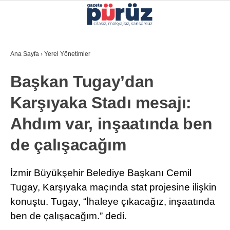
26.5
°
İZMIR
Ana Sayfa
›
Yerel Yönetimler
GALERİ
VİDEO
YAZARLAR
Başkan Tugay’dan
YEREL YÖNETIMLER
Karşıyaka Stadı mesajı:
GÜNCEL
Ahdım var, inşaatında ben
EKONOMI
de çalışacağım
POLITIKA
SAĞLIK
İzmir Büyükşehir Belediye Başkanı Cemil
Tugay, Karşıyaka maçında stat projesine ilişkin
KÜLTÜR-SANAT
konuştu. Tugay, “İhaleye çıkacağız, inşaatında
WhatsApp İhbar Hattı
SPOR
ben de çalışacağım.” dedi.
DIĞER