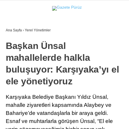
33.5
°
İZMIR
Ana Sayfa
›
Yerel Yönetimler
GALERİ
VİDEO
YAZARLAR
Başkan Ünsal
YEREL YÖNETIMLER
mahallelerde halkla
GÜNCEL
buluşuyor: Karşıyaka’yı el
EKONOMI
ele yönetiyoruz
POLITIKA
SAĞLIK
Karşıyaka Belediye Başkanı Yıldız Ünsal,
mahalle ziyaretleri kapsamında Alaybey ve
KÜLTÜR-SANAT
Bahariye’de vatandaşlarla bir araya geldi.
WhatsApp İhbar Hattı
SPOR
Esnaf ve muhtarlarla görüşen Ünsal, “El ele
DIĞER