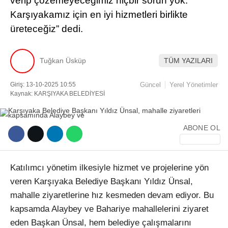
verip çözemeyeceğimiz hiçbir sorun yok.
Karşıyakamız için en iyi hizmetleri birlikte
Facebook
üreteceğiz” dedi.
Tuğkan Üsküp
TÜM YAZILARI
Instagram
Giriş: 13-10-2025 10:55
Güncel
Yerel Yönetimler
Kaynak: KARŞIYAKA BELEDİYESİ
Youtube
ABONE OL
TikTok
Katılımcı yönetim ilkesiyle hizmet ve projelerine yön
veren Karşıyaka Belediye Başkanı Yıldız Ünsal,
mahalle ziyaretlerine hız kesmeden devam ediyor. Bu
kapsamda Alaybey ve Bahariye mahallelerini ziyaret
eden Başkan Ünsal, hem belediye çalışmalarını