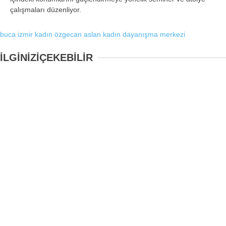
çalışmaları düzenliyor.
buca
izmir
kadın
özgecan aslan kadın dayanışma merkezi
İLGİNİZİ
ÇEKEBİLİR