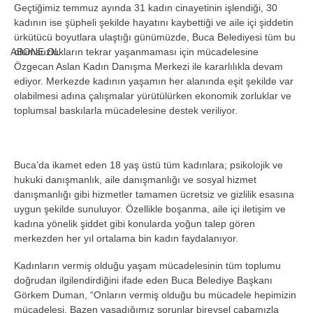
Geçtiğimiz temmuz ayında 31 kadın cinayetinin işlendiği, 30
kadının ise şüpheli şekilde hayatını kaybettiği ve aile içi şiddetin
ürkütücü boyutlara ulaştığı günümüzde, Buca Belediyesi tüm bu
ABONE OL
olumsuzlukların tekrar yaşanmaması için mücadelesine
Özgecan Aslan Kadın Danışma Merkezi ile kararlılıkla devam
ediyor. Merkezde kadının yaşamın her alanında eşit şekilde var
olabilmesi adına çalışmalar yürütülürken ekonomik zorluklar ve
toplumsal baskılarla mücadelesine destek veriliyor.
Buca’da ikamet eden 18 yaş üstü tüm kadınlara; psikolojik ve
hukuki danışmanlık, aile danışmanlığı ve sosyal hizmet
danışmanlığı gibi hizmetler tamamen ücretsiz ve gizlilik esasına
uygun şekilde sunuluyor. Özellikle boşanma, aile içi iletişim ve
kadına yönelik şiddet gibi konularda yoğun talep gören
merkezden her yıl ortalama bin kadın faydalanıyor.
Kadınların vermiş olduğu yaşam mücadelesinin tüm toplumu
doğrudan ilgilendirdiğini ifade eden Buca Belediye Başkanı
Görkem Duman, “Onların vermiş olduğu bu mücadele hepimizin
mücadelesi. Bazen yaşadığımız sorunlar bireysel çabamızla