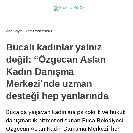
32.4
°
İZMIR
Ana Sayfa
›
Yerel Yönetimler
GALERİ
VİDEO
YAZARLAR
Bucalı kadınlar yalnız
YEREL YÖNETIMLER
değil: “Özgecan Aslan
GÜNCEL
Kadın Danışma
EKONOMI
Merkezi’nde uzman
POLITIKA
desteği hep yanlarında
SAĞLIK
KÜLTÜR-SANAT
Buca’da yaşayan kadınlara psikolojik ve hukuki
WhatsApp İhbar Hattı
danışmanlık hizmetleri sunan Buca Belediyesi
SPOR
Özgecan Aslan Kadın Danışma Merkezi, her
DIĞER