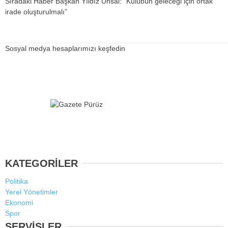
Sıradaki Haber
Başkan Yıldız Ünsal: “Kulübün geleceği için ortak
irade oluşturulmalı”
Sosyal medya hesaplarımızı keşfedin
KATEGORİLER
Politika
Yerel Yönetimler
Ekonomi
Spor
SERVİSLER