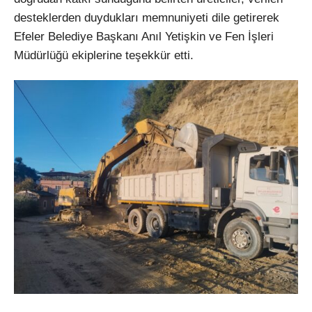
desteklerden duyduklar
ı memnuniyeti dile getirerek
Efeler Belediye Başkanı Anıl Yetişkin ve Fen İşleri
M
üdürlü
ğ
ü ekiplerine te
şekk
ür etti.