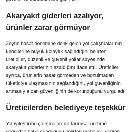
Akaryak
ıt giderleri azalıyor,
ürünler zarar görmüyor
Zeytin hasat dönemine denk gelen yol çal
ışmalarının
kendilerine b
üyük kolayl
ık sağladığını belirten
üreticiler, düzenli ve güvenli yollar sayesinde
akaryak
ıt giderlerinin azaldığını ifade etti.
Üreticiler
ayr
ıca,
ürünlerin hasar görmeden ve bozulmadan
tüketiciye ula
şmasının sağlandığını, yol g
üvenli
ğinin
artmasıyla can g
üvenli
ğinin de korunduğunu vurguladı.
Üreticilerden belediyeye te
şekk
ür
Yol iyile
ştirme
çal
ışmalarının tarımsal
üretime
do
ğrudan katkı sunduğunu belirten
üreticiler, verilen