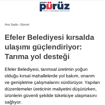
35.7
°
İZMIR
Ana Sayfa
›
Güncel
GALERİ
VİDEO
YAZARLAR
Efeler Belediyesi kırsalda
YEREL YÖNETIMLER
ulaşımı güçlendiriyor:
GÜNCEL
Tarıma yol desteği
EKONOMI
POLITIKA
Efeler Belediyesi, tarımsal üretimin yoğun
olduğu kırsal mahallelerde yol bakım, onarım
SAĞLIK
ve genişletme çalışmalarını sürdürüyor. Yapılan
KÜLTÜR-SANAT
düzenlemeler üreticinin maliyetini düşürürken,
WhatsApp İhbar Hattı
ürünlerin güvenli şekilde tüketiciye ulaşmasını
SPOR
sağlıyor.
DIĞER