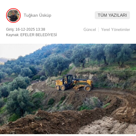
Tuğkan Üsküp
TÜM YAZILARI
Facebook
Giriş: 16-12-2025 13:38
Güncel
Yerel Yönetimler
Kaynak: EFELER BELEDİYESİ
Instagram
Youtube
TikTok