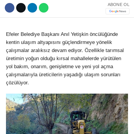
ABONE OL
Efeler Belediye Ba
şkanı Anıl Yetişkin
öncülü
ğ
ünde
kentin ula
şım altyapısını g
üçlendirmeye yönelik
çal
ışmalar aralıksız devam ediyor.
Özellikle tar
ımsal
üretimin yo
ğun olduğu kırsal mahallelerde y
ürütülen
yol bak
ım, onarım, genişletme ve yeni yol a
çma
çal
ışmalarıyla
üreticilerin ya
şadığı ulaşım sorunları
çözülüyor.