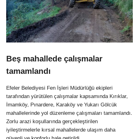
Be
ş mahallede
çal
ışmalar
tamamlandı
Efeler Belediyesi Fen İşleri M
üdürlü
ğ
ü ekipleri
taraf
ından y
ürütülen çal
ışmalar kapsamında Kırıklar,
İmamk
öy, P
ınardere, Karak
öy ve Yukar
ı G
ölcük
mahallelerinde yol düzenleme çal
ışmaları tamamlandı.
Zorlu arazi koşullarında ger
çekle
ştirilen
iyileştirmelerle kırsal mahallelerde ulaşım daha
g
üvenli ve konforlu hale getirildi.