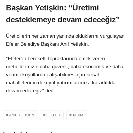
Ba
şkan Yetişkin: “
Üretimi
desteklemeye devam edece
ğiz”
Üreticilerin her zaman yan
ında olduklarını vurgulayan
Efeler Belediye Başkanı Anıl Yetişkin,
“Efeler’in bereketli topraklarında emek veren
üreticilerimizin daha güvenli, daha ekonomik ve daha
verimli ko
şullarda
çal
ışabilmesi i
çin k
ırsal
mahallelerimizdeki yol yatırımlarımıza kararlılıkla
devam edeceğiz” dedi.
ANIL YETIŞKIN
EFELER
TARIM