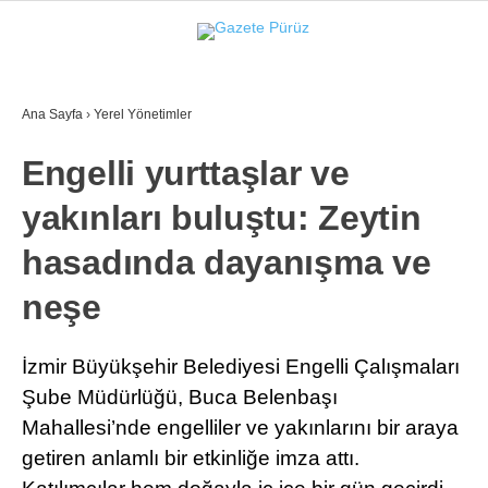
34.6
°
İZMIR
Ana Sayfa
›
Yerel Yönetimler
GALERİ
VİDEO
YAZARLAR
Engelli yurttaşlar ve
YEREL YÖNETIMLER
yakınları buluştu: Zeytin
GÜNCEL
hasadında dayanışma ve
EKONOMI
neşe
POLITIKA
SAĞLIK
İzmir Büyükşehir Belediyesi Engelli Çalışmaları
Şube Müdürlüğü, Buca Belenbaşı
KÜLTÜR-SANAT
Mahallesi’nde engelliler ve yakınlarını bir araya
WhatsApp İhbar Hattı
SPOR
getiren anlamlı bir etkinliğe imza attı.
DIĞER