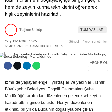
Katılımcılar hem doğayla iç içe bir gün geçirdi
hem de zeytin kurma tekniklerini öğrenerek
Facebook
kışlık zeytinlerini hazırladı.
Tuğkan Üsküp
TÜM YAZILARI
Instagram
Giriş: 13-11-2025 10:05
Güncel
Yerel Yönetimler
Kaynak: İZMİR BÜYÜKŞEHİR BELEDİYESİ
Youtube
ABONE OL
TikTok
İzmir’de yaşayan engelli yurttaşlar ve yakınları, İzmir
Büyükşehir Belediyesi Engelli Çalışmaları Şube
Müdürlüğü tarafından düzenlenen geleneksel zeytin
hasadı etkinliğinde buluştu. Her yıl düzenlenen
etkinlik, bu yıl da Buca’nın doğasıyla öne çıkan