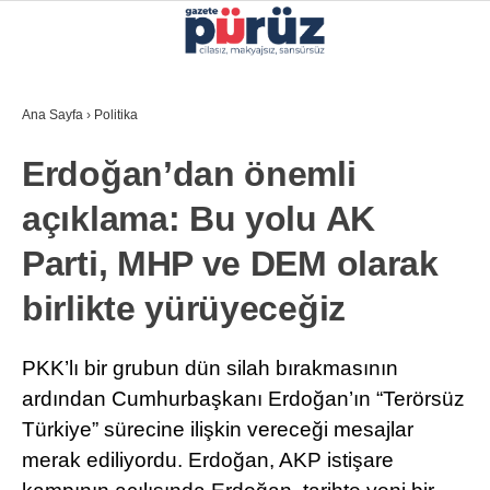
34
°
İZMIR
Ana Sayfa
›
Politika
GALERİ
VİDEO
YAZARLAR
Erdoğan’dan önemli
YEREL YÖNETIMLER
açıklama: Bu yolu AK
GÜNCEL
Parti, MHP ve DEM olarak
EKONOMI
birlikte yürüyeceğiz
POLITIKA
SAĞLIK
PKK’lı bir grubun dün silah bırakmasının
ardından Cumhurbaşkanı Erdoğan’ın “Terörsüz
KÜLTÜR-SANAT
Türkiye” sürecine ilişkin vereceği mesajlar
WhatsApp İhbar Hattı
SPOR
merak ediliyordu. Erdoğan, AKP istişare
DIĞER