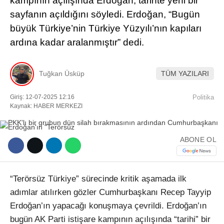
kampının açılışında Erdoğan, tarihte yeni bir
sayfanın açıldığını söyledi. Erdoğan, “Bugün
Facebook
büyük Türkiye’nin Türkiye Yüzyılı’nın kapıları
ardına kadar aralanmıştır” dedi.
Instagram
Tuğkan Üsküp
TÜM YAZILARI
Giriş: 12-07-2025 12:16
Politika
Youtube
Kaynak: HABER MERKEZI
TikTok
ABONE OL
“Terörsüz Türkiye” sürecinde kritik aşamada ilk
adımlar atılırken gözler Cumhurbaşkanı Recep Tayyip
Erdoğan’ın yapacağı konuşmaya çevrildi. Erdoğan’ın
bugün AK Parti istişare kampının açılışında “tarihi” bir