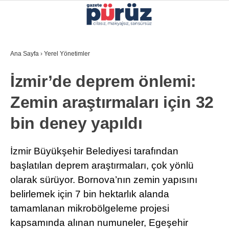
30.5
°
İZMIR
Ana Sayfa
›
Yerel Yönetimler
GALERİ
VİDEO
YAZARLAR
İzmir’de deprem önlemi:
YEREL YÖNETIMLER
Zemin araştırmaları için 32
GÜNCEL
bin deney yapıldı
EKONOMI
POLITIKA
İzmir Büyükşehir Belediyesi tarafından
başlatılan deprem araştırmaları, çok yönlü
SAĞLIK
olarak sürüyor. Bornova’nın zemin yapısını
KÜLTÜR-SANAT
belirlemek için 7 bin hektarlık alanda
WhatsApp İhbar Hattı
tamamlanan mikrobölgeleme projesi
SPOR
kapsamında alınan numuneler, Egeşehir
DIĞER