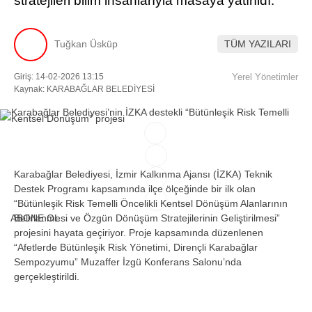
stratejileri bilim insanlarıyla masaya yatırıldı.
Facebook
Tuğkan Üsküp
TÜM YAZILARI
Giriş: 14-02-2026 13:15
Yerel Yönetimler
Kaynak: KARABAĞLAR BELEDİYESİ
Instagram
Youtube
Karabağlar Belediyesi, İzmir Kalkınma Ajansı (İZKA) Teknik
TikTok
Destek Programı kapsamında ilçe ölçeğinde bir ilk olan
“Bütünleşik Risk Temelli Öncelikli Kentsel Dönüşüm Alanlarının
ABONE OL
Belirlenmesi ve Özgün Dönüşüm Stratejilerinin Geliştirilmesi”
projesini hayata geçiriyor. Proje kapsamında düzenlenen
“Afetlerde Bütünleşik Risk Yönetimi, Dirençli Karabağlar
Sempozyumu” Muzaffer İzgü Konferans Salonu’nda
gerçekleştirildi.