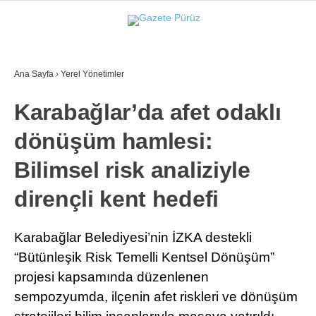
25.7
°
İZMIR
Ana Sayfa
›
Yerel Yönetimler
GALERİ
VİDEO
YAZARLAR
Karabağlar’da afet odaklı
YEREL YÖNETIMLER
dönüşüm hamlesi:
GÜNCEL
Bilimsel risk analiziyle
EKONOMI
dirençli kent hedefi
POLITIKA
SAĞLIK
Karabağlar Belediyesi’nin İZKA destekli
“Bütünleşik Risk Temelli Kentsel Dönüşüm”
KÜLTÜR-SANAT
projesi kapsamında düzenlenen
WhatsApp İhbar Hattı
SPOR
sempozyumda, ilçenin afet riskleri ve dönüşüm
DIĞER