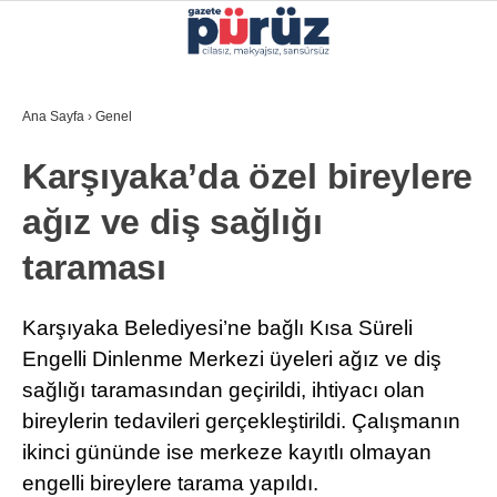
29.6
°
İZMIR
Ana Sayfa
›
Genel
GALERİ
VİDEO
YAZARLAR
Karşıyaka’da özel bireylere
YEREL YÖNETIMLER
ağız ve diş sağlığı
GÜNCEL
taraması
EKONOMI
POLITIKA
Karşıyaka Belediyesi’ne bağlı Kısa Süreli
Engelli Dinlenme Merkezi üyeleri ağız ve diş
SAĞLIK
sağlığı taramasından geçirildi, ihtiyacı olan
KÜLTÜR-SANAT
bireylerin tedavileri gerçekleştirildi. Çalışmanın
WhatsApp İhbar Hattı
ikinci gününde ise merkeze kayıtlı olmayan
SPOR
engelli bireylere tarama yapıldı.
DIĞER