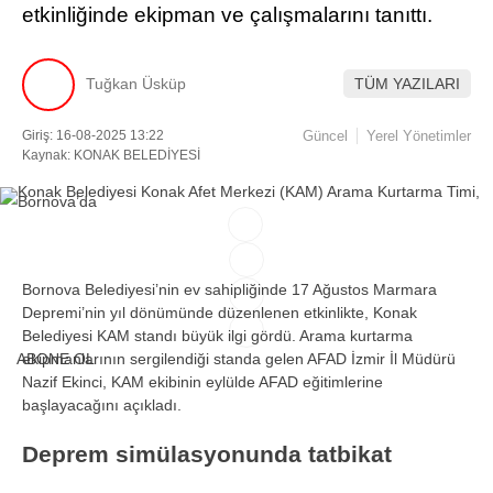
etkinliğinde ekipman ve çalışmalarını tanıttı.
Facebook
Tuğkan Üsküp
TÜM YAZILARI
Giriş: 16-08-2025 13:22
Güncel
Yerel Yönetimler
Instagram
Kaynak: KONAK BELEDİYESİ
Youtube
TikTok
Bornova Belediyesi’nin ev sahipliğinde 17 Ağustos Marmara
Depremi’nin yıl dönümünde düzenlenen etkinlikte, Konak
Belediyesi KAM standı büyük ilgi gördü. Arama kurtarma
ABONE OL
ekipmanlarının sergilendiği standa gelen AFAD İzmir İl Müdürü
Nazif Ekinci, KAM ekibinin eylülde AFAD eğitimlerine
başlayacağını açıkladı.
Deprem simülasyonunda tatbikat