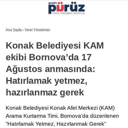
28.5
°
İZMIR
Ana Sayfa
›
Yerel Yönetimler
GALERİ
VİDEO
YAZARLAR
Konak Belediyesi KAM
YEREL YÖNETIMLER
ekibi Bornova’da 17
GÜNCEL
Ağustos anmasında:
EKONOMI
Hatırlamak yetmez,
POLITIKA
hazırlanmaz gerek
SAĞLIK
KÜLTÜR-SANAT
Konak Belediyesi Konak Afet Merkezi (KAM)
WhatsApp İhbar Hattı
Arama Kurtarma Timi, Bornova’da düzenlenen
SPOR
“Hatırlamak Yetmez, Hazırlanmak Gerek”
DIĞER