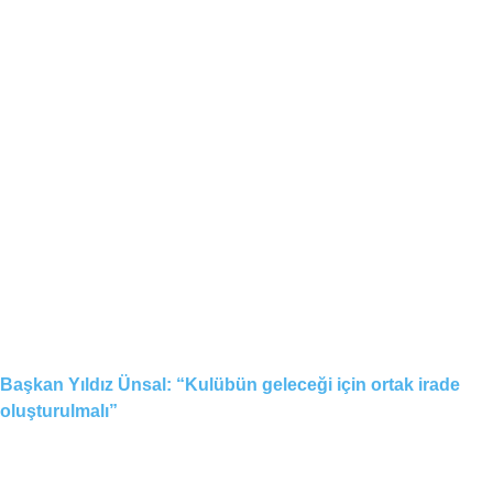
Başkan Yıldız Ünsal: “Kulübün geleceği için ortak irade
oluşturulmalı”