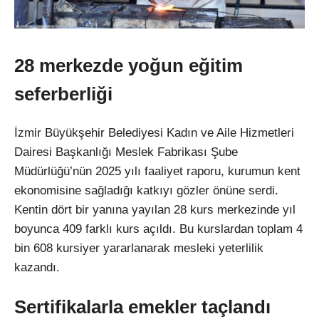
28 merkezde yoğun eğitim
seferberliği
İzmir B
üyük
şehir Belediyesi Kadın ve Aile Hizmetleri
Dairesi Başkanlığı Meslek Fabrikası Şube
M
üdürlü
ğ
ü’nün 2025 y
ılı faaliyet raporu, kurumun kent
ekonomisine sağladığı katkıyı g
özler önüne serdi.
Kentin dört bir yan
ına yayılan 28 kurs merkezinde yıl
boyunca 409 farklı kurs a
ç
ıldı. Bu kurslardan toplam 4
bin 608 kursiyer yararlanarak mesleki yeterlilik
kazandı.
Sertifikalarla emekler ta
çland
ı