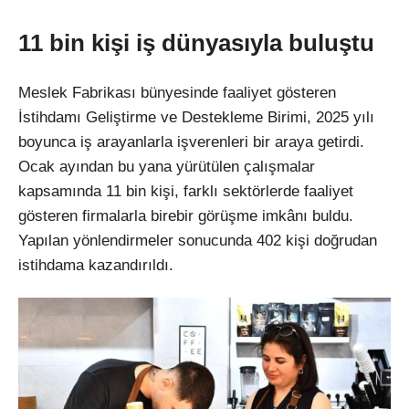
11 bin kişi iş d
ünyas
ıyla buluştu
Meslek Fabrikası b
ünyesinde faaliyet gösteren
İstihdamı Geliştirme ve Destekleme Birimi, 2025 yılı
boyunca iş arayanlarla işverenleri bir araya getirdi.
Ocak ayından bu yana y
ürütülen çal
ışmalar
kapsamında 11 bin kişi, farklı sekt
örlerde faaliyet
gösteren firmalarla birebir görü
şme imk
ân
ı buldu.
Yapılan y
önlendirmeler sonucunda 402 ki
şi doğrudan
istihdama kazandırıldı.