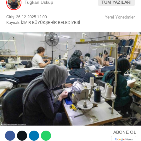
Tuğkan Üsküp
TÜM YAZILARI
Facebook
Giriş: 26-12-2025 12:00
Yerel Yönetimler
Kaynak: İZMİR BÜYÜKŞEHİR BELEDİYESİ
Instagram
Youtube
TikTok
ABONE OL