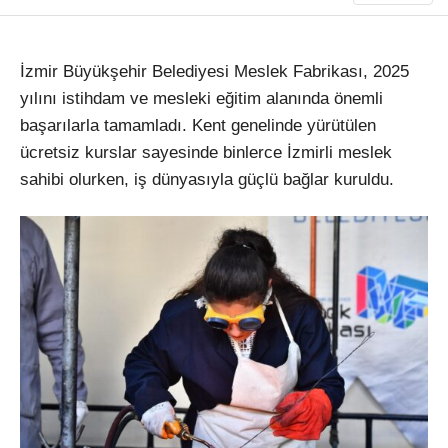
İzmir B
üyük
şehir Belediyesi Meslek Fabrikası, 2025
yılını istihdam ve mesleki eğitim alanında
önemli
ba
şarılarla tamamladı. Kent genelinde y
ürütülen
ücretsiz kurslar sayesinde binlerce
İzmirli meslek
sahibi olurken, iş d
ünyas
ıyla g
üçlü ba
ğlar kuruldu.