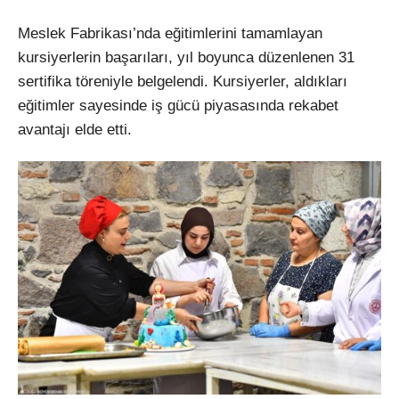
Meslek Fabrikası’nda eğitimlerini tamamlayan
kursiyerlerin başarıları, yıl boyunca d
üzenlenen 31
sertifika töreniyle belgelendi. Kursiyerler, ald
ıkları
eğitimler sayesinde iş g
ücü piyasas
ında rekabet
avantajı elde etti.