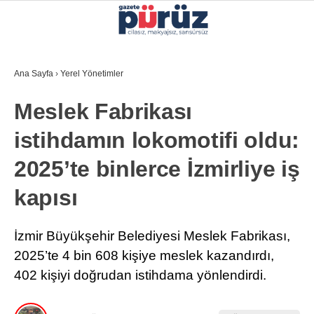
27.4
°
İZMIR
Ana Sayfa
›
Yerel Yönetimler
GALERİ
VİDEO
YAZARLAR
Meslek Fabrikası
YEREL YÖNETIMLER
istihdamın lokomotifi oldu:
GÜNCEL
2025’te binlerce İzmirliye iş
EKONOMI
kapısı
POLITIKA
SAĞLIK
İzmir Büyükşehir Belediyesi Meslek Fabrikası,
2025’te 4 bin 608 kişiye meslek kazandırdı,
KÜLTÜR-SANAT
402 kişiyi doğrudan istihdama yönlendirdi.
WhatsApp İhbar Hattı
SPOR
DIĞER