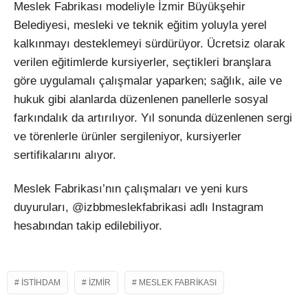
Meslek Fabrikas
ı modeliyle İzmir B
üyük
şehir
Belediyesi, mesleki ve teknik eğitim yoluyla yerel
kalkınmayı desteklemeyi s
ürdürüyor. Ücretsiz olarak
verilen e
ğitimlerde kursiyerler, se
çtikleri bran
şlara
g
öre uygulamal
ı
çal
ışmalar yaparken; sağlık, aile ve
hukuk gibi alanlarda d
üzenlenen panellerle sosyal
fark
ındalık da artırılıyor. Yıl sonunda d
üzenlenen sergi
ve törenlerle ürünler sergileniyor, kursiyerler
sertifikalar
ını alıyor.
Meslek Fabrikası’nın
çal
ışmaları ve yeni kurs
duyuruları, @izbbmeslekfabrikasi adlı Instagram
hesabından takip edilebiliyor.
ISTIHDAM
IZMIR
MESLEK FABRIKASI