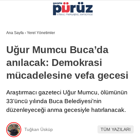
32.4
°
İZMIR
Ana Sayfa
›
Yerel Yönetimler
GALERİ
VİDEO
YAZARLAR
Uğur Mumcu Buca’da
YEREL YÖNETIMLER
anılacak: Demokrasi
GÜNCEL
mücadelesine vefa gecesi
EKONOMI
POLITIKA
Araştırmacı gazeteci Uğur Mumcu, ölümünün
33’üncü yılında Buca Belediyesi’nin
SAĞLIK
düzenleyeceği anma gecesiyle hatırlanacak.
KÜLTÜR-SANAT
WhatsApp İhbar Hattı
SPOR
Tuğkan Üsküp
TÜM YAZILARI
DIĞER