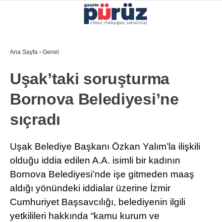
37.4
°
İZMIR
Ana Sayfa
›
Genel
GALERİ
VİDEO
YAZARLAR
Uşak’taki soruşturma
YEREL YÖNETIMLER
Bornova Belediyesi’ne
GÜNCEL
sıçradı
EKONOMI
POLITIKA
Uşak Belediye Başkanı Özkan Yalım’la ilişkili
olduğu iddia edilen A.A. isimli bir kadının
SAĞLIK
Bornova Belediyesi’nde işe gitmeden maaş
KÜLTÜR-SANAT
aldığı yönündeki iddialar üzerine İzmir
WhatsApp İhbar Hattı
Cumhuriyet Başsavcılığı, belediyenin ilgili
SPOR
yetkilileri hakkında “kamu kurum ve
DIĞER