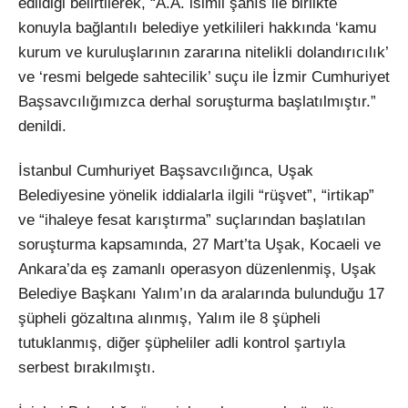
edildiği belirtilerek, “A.A. isimli şahıs ile birlikte
konuyla bağlantılı belediye yetkilileri hakkında ‘kamu
kurum ve kuruluşlarının zararına nitelikli dolandırıcılık’
ve ‘resmi belgede sahtecilik’ suçu ile İzmir Cumhuriyet
Başsavcılığımızca derhal soruşturma başlatılmıştır.”
denildi.
İstanbul Cumhuriyet Başsavcılığınca, Uşak
Belediyesine yönelik iddialarla ilgili “rüşvet”, “irtikap”
ve “ihaleye fesat karıştırma” suçlarından başlatılan
soruşturma kapsamında, 27 Mart’ta Uşak, Kocaeli ve
Ankara’da eş zamanlı operasyon düzenlenmiş, Uşak
Belediye Başkanı Yalım’ın da aralarında bulunduğu 17
şüpheli gözaltına alınmış, Yalım ile 8 şüpheli
tutuklanmış, diğer şüpheliler adli kontrol şartıyla
serbest bırakılmıştı.