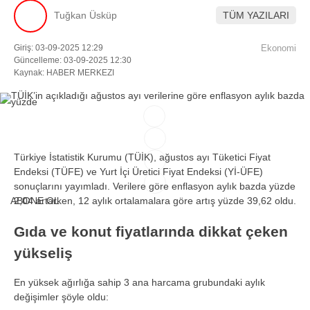
Tuğkan Üsküp
TÜM YAZILARI
Facebook
Giriş: 03-09-2025 12:29
Ekonomi
Güncelleme: 03-09-2025 12:30
Kaynak: HABER MERKEZI
Instagram
Youtube
Türkiye İstatistik Kurumu (TÜİK), ağustos ayı Tüketici Fiyat
Endeksi (TÜFE) ve Yurt İçi Üretici Fiyat Endeksi (Yİ-ÜFE)
TikTok
sonuçlarını yayımladı. Verilere göre enflasyon aylık bazda yüzde
ABONE OL
2,04 artarken, 12 aylık ortalamalara göre artış yüzde 39,62 oldu.
Gıda ve konut fiyatlarında dikkat çeken
yükseliş
En yüksek ağırlığa sahip 3 ana harcama grubundaki aylık
değişimler şöyle oldu: