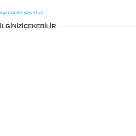
ağustos
enflasyon
tüik
İLGİNİZİ
ÇEKEBİLİR