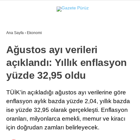
34.7
°
İZMIR
Ana Sayfa
›
Ekonomi
GALERİ
VİDEO
YAZARLAR
Ağustos ayı verileri
YEREL YÖNETIMLER
açıklandı: Yıllık enflasyon
GÜNCEL
yüzde 32,95 oldu
EKONOMI
POLITIKA
TÜİK’in açıkladığı ağustos ayı verilerine göre
enflasyon aylık bazda yüzde 2,04, yıllık bazda
SAĞLIK
ise yüzde 32,95 olarak gerçekleşti. Enflasyon
KÜLTÜR-SANAT
oranları, milyonlarca emekli, memur ve kiracı
WhatsApp İhbar Hattı
için doğrudan zamları belirleyecek.
SPOR
DIĞER