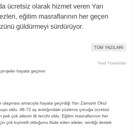
da ücretsiz olarak hizmet veren Yarı
leri, eğitim masraflarının her geçen
üzünü güldürmeyi sürdürüyor.
TÜM YAZILARI
Yerel Yönetimler
e ulaşması amacıyla hayata ge
çirdi
ği Yarı Zamanlı Okul
suyu oldu. 48-72 ay aral
ığındaki y
üzlerce çocu
ğa
ücretsiz
 pek çok ailenin ilk tercihi oldu. E
ğitim masraflarının her
çin çok k
ıymetli olduğunu ifade eden aileler, verdiği destek