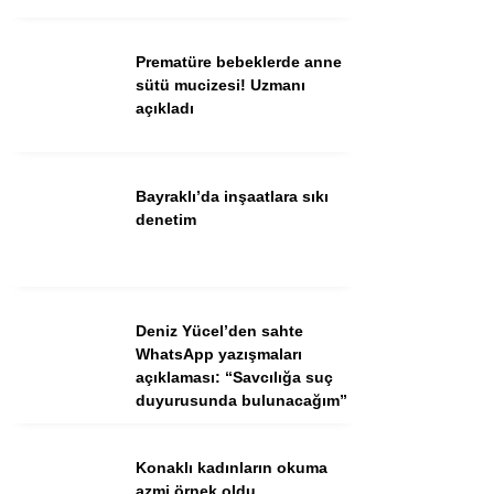
Ekonomi
Spor
Prematüre bebeklerde anne
sütü mucizesi! Uzmanı
Dünya
açıkladı
Sağlık
Bayraklı’da inşaatlara sıkı
denetim
Deniz Yücel’den sahte
WhatsApp yazışmaları
açıklaması: “Savcılığa suç
duyurusunda bulunacağım”
WhatsApp İhbar Hattı
Konaklı kadınların okuma
azmi örnek oldu