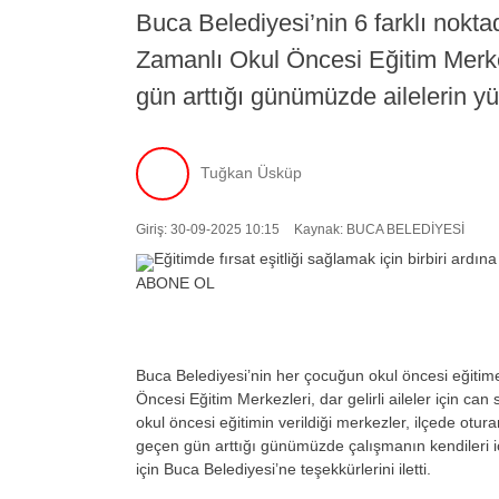
Buca Belediyesi’nin 6 farklı nokta
Zamanlı Okul Öncesi Eğitim Merkez
gün arttığı günümüzde ailelerin y
Tuğkan Üsküp
Giriş: 30-09-2025 10:15
Kaynak: BUCA BELEDİYESİ
ABONE OL
Buca Belediyesi’nin her
çocu
ğun okul
öncesi e
ğitim
Öncesi E
ğitim Merkezleri, dar gelirli aileler i
çin can 
okul öncesi e
ğitimin verildiği merkezler, il
çede oturan
ge
çen gün artt
ığı g
ünümüzde çal
ışmanın kendileri i
i
çin Buca Belediyesi’ne te
şekk
ürlerini iletti.