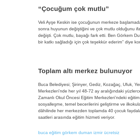
“Çocuğum çok mutlu”
Veli Ay
şe Keskin ise
çocu
ğunun merkeze başlamadan
sonra huyunun değiştiğini ve
çok mutlu oldu
ğunu if
de
ğişti.
Çok mutlu, baya
ğı fark etti. Ben G
örkem Dum
bir katk
ı sağladığı i
çin çok te
şekk
ür ederim” diye ko
Toplam altı merkez bulunuyor
Buca Belediyesi; Şirinyer, Gediz, Kozağa
ç, Ufuk, Y
Merkezleri’nde her yıl 48-72 ay aralığındaki y
üzlerc
Zamanlı Okul
Öncesi E
ğitim Merkezleri’ndeki eğit
sosyalleşme, temel becerilerini geliştirme ve ilkoku
d
âhilinde her merkezden toplamda 40 çocuk faydalan
saatleri aras
ında eğitim hizmeti veriyor.
buca
eğitim
görkem duman
izmir
ücretsiz