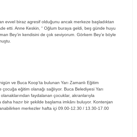
 evvel biraz agresif olduğunu ancak merkeze başladıktan
ade etti. Anne Keskin, “ Oğlum buraya geldi, beş g
ünde huyu
an Bey’in kendisini de çok seviyorum. Görkem Bey’e böyle
nu
ştu.
enigün ve Buca Koop’ta bulunan Yar
ı Zamanlı Eğitim
e çocu
ğa eğitim olanağı sağlıyor. Buca Belediyesi Yarı
im olanaklarından faydalanan
çocuklar, akranlar
ıyla
la daha hazır bir şekilde başlama imk
ân
ı buluyor. Kontenjan
abilirken merkezler hafta içi 09.00-12.30 / 13.30-17.00