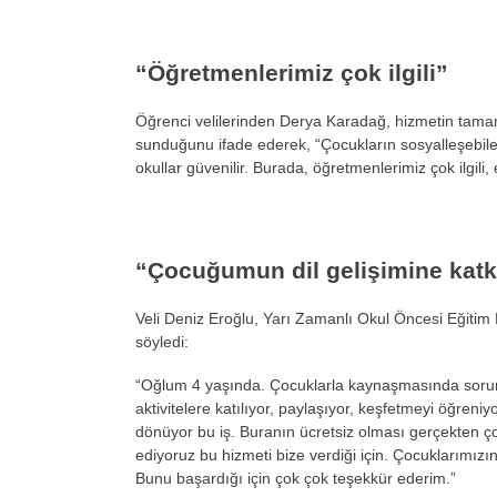
“Öğretmenlerimiz çok ilgili”
Ö
ğrenci velilerinden Derya Karadağ, hizmetin ta
sunduğunu ifade ederek, “
Çocuklar
ın sosyalleşebil
okullar güvenilir. Burada, ö
ğretmenlerimiz
çok ilgili, 
“Çocuğumun dil gelişimine katk
Veli Deniz Eroğlu, Yarı Zamanlı Okul
Öncesi E
ğitim
s
öyledi:
“O
ğlum 4 yaşında.
Çocuklarla kayna
şmasında sorun
aktivitelere katılıyor, paylaşıyor, keşfetmeyi
ö
ğreniyo
dönüyor bu i
ş. Buranın
ücretsiz olmas
ı ger
çekten ço
ediyoruz bu hizmeti bize verdi
ği i
çin. Çocuklar
ımızı
Bunu ba
şardığı i
çin çok çok te
şekk
ür ederim.”