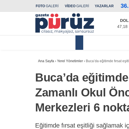
36
FOTO
GALERİ
VİDEO
GALERİ
YAZARLAR
DOL
47,18
Yerel Yönetimler
Ana Sayfa
›
Yerel Yönetimler
›
Buca’da eğitimde fırsat eşit
Buca’da eğitimde f
Zamanlı Okul Önc
Merkezleri 6 nokt
Eğitimde fırsat eşitliği sağlamak iç