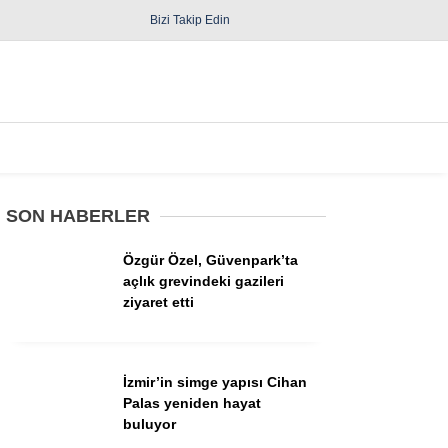
Bizi Takip Edin
Spor
Diğer
SON HABERLER
Özgür Özel, Güvenpark’ta
açlık grevindeki gazileri
ziyaret etti
Güncel
Politika
İzmir’in simge yapısı Cihan
Palas yeniden hayat
Yerel Yönetimler
buluyor