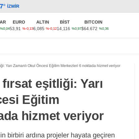
.7
°
İZMIR
AR
EURO
ALTIN
BİST
BITCOIN
53,91
6,085
14,116
$64.672
%0,04
%-0,13
%-0,12
%0,97
%0,36
Güncel
Ekonomi
Politika
Sağlık
Kültür-Sanat
liği: Yarı Zamanlı Okul Öncesi Eğitim Merkezleri 6 noktada hizmet veriyor
ırsat eşitliği: Yarı
esi Eğitim
ada hizmet veriyor
in birbiri ardına projeler hayata geçiren