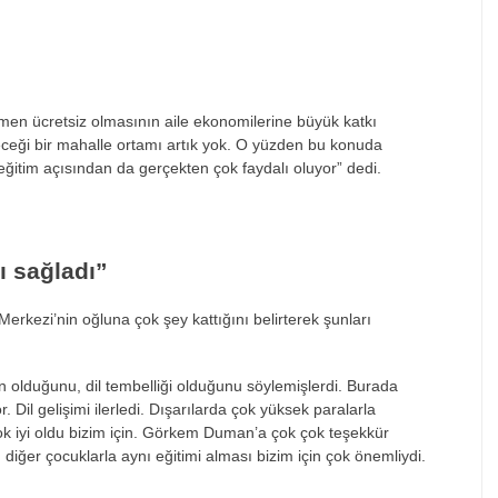
mamen
ücretsiz olmas
ının aile ekonomilerine b
üyük katk
ı
eceği bir mahalle ortamı artık yok. O y
üzden bu konuda
e
ğitim a
ç
ısından da ger
çekten çok faydal
ı oluyor” dedi.
ı sağladı”
 Merkezi’nin oğluna
çok
şey kattığını belirterek şunları
 olduğunu, dil tembelliği olduğunu s
öylemi
şlerdi. Burada
r. Dil gelişimi ilerledi. Dışarılarda
çok yüksek paralarla
k iyi oldu bizim için. Görkem Duman’a çok çok te
şekk
ür
n diğer
çocuklarla ayn
ı eğitimi alması bizim i
çin çok önemliydi.