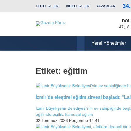
34
FOTO
GALERİ
VİDEO
GALERİ
YAZARLAR
DOL
47,18
Yerel Yönetimler
Etiket:
eğitim
İzmir’de eleştirel eğitim zirvesi başladı: 
İzmir Büyükşehir Belediyesi’nin ev sahipliğinde baş
eğitimde eşitlik, kamusal eğitim
02 Temmuz 2026 Perşembe 14:41