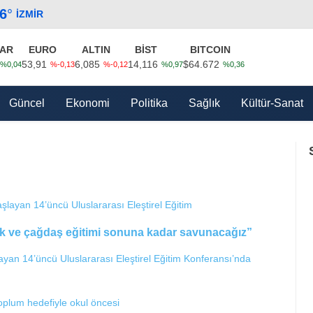
.6
°
İZMIR
AR
EURO
ALTIN
BİST
BITCOIN
53,91
6,085
14,116
$64.672
%0,04
%-0,13
%-0,12
%0,97
%0,36
Güncel
Ekonomi
Politika
Sağlık
Kültür-Sanat
“Laik ve çağdaş eğitimi sonuna kadar savunacağız”
layan 14’üncü Uluslararası Eleştirel Eğitim Konferansı’nda