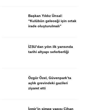
Ekonomi
Spor
Başkan Yıldız Ünsal:
Dünya
“Kulübün geleceği için ortak
irade oluşturulmalı”
Sağlık
İZSU’dan yılın ilk yarısında
tarihi altyapı seferberliği
Özgür Özel, Güvenpark’ta
açlık grevindeki gazileri
ziyaret etti
WhatsApp İhbar Hattı
İzmir’in simge yapısı Cihan