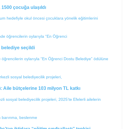
da 1500 çocuğa ulaşıldı
plum hedefiyle okul öncesi çocuklara yönelik eğitimlerini
belediye seçildi
e öğrencilerin oylarıyla “En Öğrenci Dostu Belediye” ödülüne
: Aile bütçelerine 103 milyon TL katkı
i sosyal belediyecilik projeleri, 2025’te Efelerli ailelerin
ç’tan iktidara “eğitim sınıfsallaştı” tepkisi