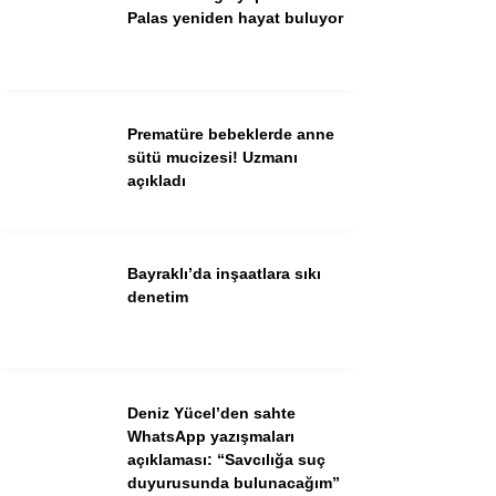
Palas yeniden hayat buluyor
Facebook
Instagram
Youtube
Prematüre bebeklerde anne
TikTok
sütü mucizesi! Uzmanı
açıkladı
Bayraklı’da inşaatlara sıkı
denetim
Deniz Yücel’den sahte
WhatsApp yazışmaları
açıklaması: “Savcılığa suç
duyurusunda bulunacağım”