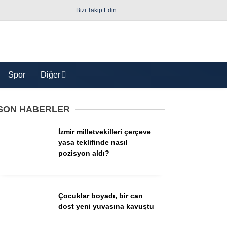
Bizi Takip Edin
Spor
Diğer
SON HABERLER
İzmir milletvekilleri çerçeve
yasa teklifinde nasıl
pozisyon aldı?
Güncel
Politika
Çocuklar boyadı, bir can
dost yeni yuvasına kavuştu
Yerel Yönetimler