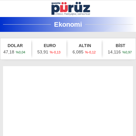
32.4
°
İZMIR
Ekonomi
GALERİ
VİDEO
YAZARLAR
DOLAR
EURO
ALTIN
BİST
YEREL YÖNETIMLER
47,18
53,91
6,085
14,116
%0,04
%-0,13
%-0,12
%0,97
GÜNCEL
EKONOMI
POLITIKA
SAĞLIK
KÜLTÜR-SANAT
WhatsApp İhbar Hattı
SPOR
DIĞER