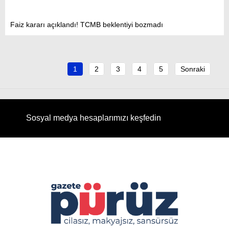
Faiz kararı açıklandı! TCMB beklentiyi bozmadı
1
2
3
4
5
Sonraki
Sosyal medya hesaplarımızı keşfedin