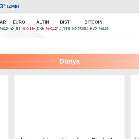
.3
°
İZMIR
AR
EURO
ALTIN
BİST
BITCOIN
53,91
6,085
14,116
$64.672
%0,04
%-0,13
%-0,12
%0,97
%0,36
Güncel
Ekonomi
Politika
Sağlık
Kültür-Sanat
Dünya