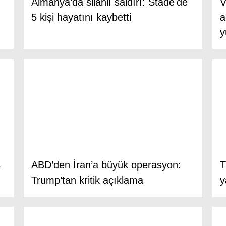
Almanya’da silahlı saldırı: Stade’de
V
5 kişi hayatını kaybetti
a
y
4
ABD’den İran’a büyük operasyon:
T
Trump’tan kritik açıklama
y