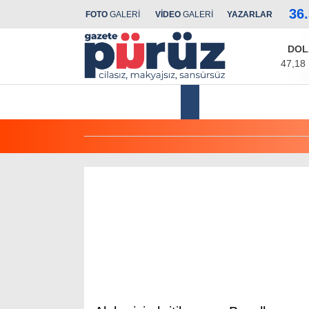
36
FOTO
GALERİ
VİDEO
GALERİ
YAZARLAR
DOL
47,18
Yerel Yönetimler