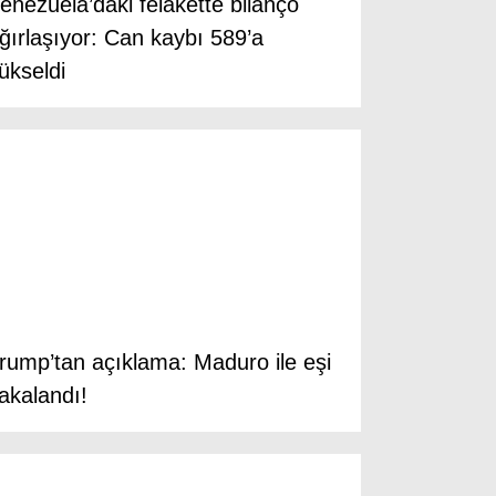
enezuela’daki felakette bilanço
Ekonomi
ğırlaşıyor: Can kaybı 589’a
Spor
ükseldi
Dünya
Sağlık
rump’tan açıklama: Maduro ile eşi
akalandı!
WhatsApp İhbar Hattı