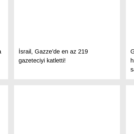
a
İsrail, Gazze’de en az 219
G
gazeteciyi katletti!
h
s