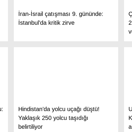
İran-İsrail çatışması 9. gününde:
Ç
İstanbul’da kritik zirve
2
v
u:
Hindistan’da yolcu uçağı düştü!
U
Yaklaşık 250 yolcu taşıdığı
K
belirtiliyor
a