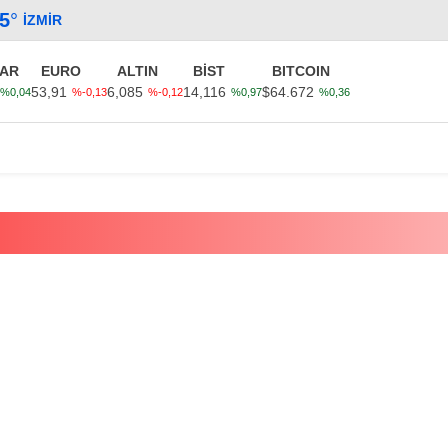
.5
°
İZMIR
AR
EURO
ALTIN
BİST
BITCOIN
53,91
6,085
14,116
$64.672
%0,04
%-0,13
%-0,12
%0,97
%0,36
Güncel
Ekonomi
Politika
Sağlık
Kültür-Sanat