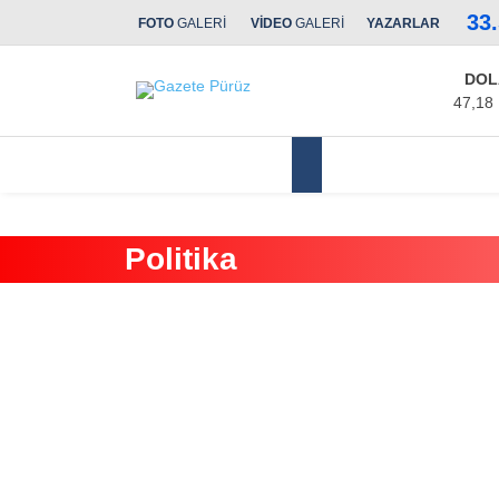
33
FOTO
GALERİ
VİDEO
GALERİ
YAZARLAR
DOL
47,18
Yerel Yönetimler
Politika