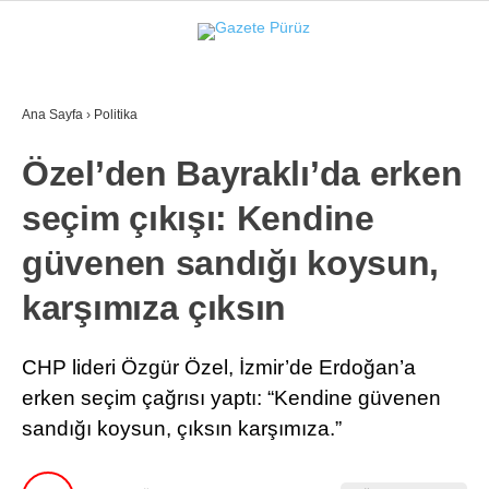
31.3
°
İZMIR
Ana Sayfa
›
Politika
GALERİ
VİDEO
YAZARLAR
Özel’den Bayraklı’da erken
YEREL YÖNETIMLER
seçim çıkışı: Kendine
GÜNCEL
güvenen sandığı koysun,
EKONOMI
karşımıza çıksın
POLITIKA
SAĞLIK
CHP lideri Özgür Özel, İzmir’de Erdoğan’a
erken seçim çağrısı yaptı: “Kendine güvenen
KÜLTÜR-SANAT
sandığı koysun, çıksın karşımıza.”
WhatsApp İhbar Hattı
SPOR
DIĞER