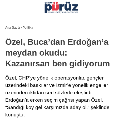
25.7
°
İZMIR
Ana Sayfa
›
Politika
GALERİ
VİDEO
YAZARLAR
Özel, Buca’dan Erdoğan’a
YEREL YÖNETIMLER
meydan okudu:
GÜNCEL
Kazanırsan ben gidiyorum
EKONOMI
POLITIKA
Özel, CHP’ye yönelik operasyonlar, gençler
üzerindeki baskılar ve İzmir’e yönelik engeller
SAĞLIK
üzerinden iktidarı sert sözlerle eleştirdi.
KÜLTÜR-SANAT
Erdoğan’a erken seçim çağrısı yapan Özel,
WhatsApp İhbar Hattı
“Sandığı koy gel karşımızda aday ol.” şeklinde
SPOR
konuştu.
DIĞER