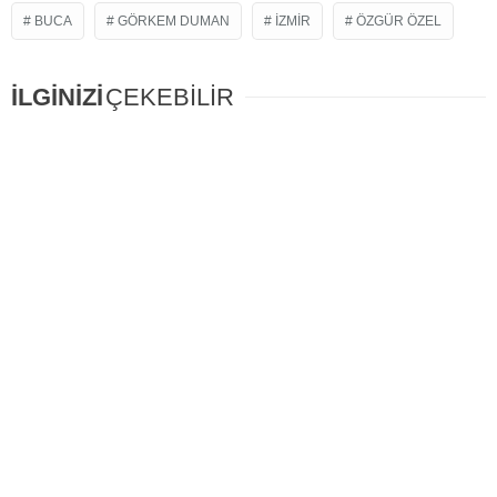
BUCA
GÖRKEM DUMAN
IZMIR
ÖZGÜR ÖZEL
İLGİNİZİ
ÇEKEBİLİR