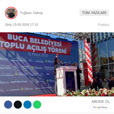
Tuğkan Üsküp
TÜM YAZILARI
Facebook
Giriş: 15-05-2026 17:13
Politika
Instagram
Youtube
TikTok
ABONE OL