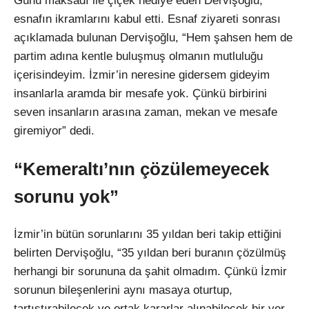
Günü maksadı ile çiçek hediye eden Dervişoğlu,
esnafın ikramlarını kabul etti. Esnaf ziyareti sonrası
açıklamada bulunan Dervişoğlu, “Hem şahsen hem de
partim adına kentle buluşmuş olmanın mutluluğu
içerisindeyim. İzmir’in neresine gidersem gideyim
insanlarla aramda bir mesafe yok. Çünkü birbirini
seven insanların arasına zaman, mekan ve mesafe
giremiyor” dedi.
“Kemeraltı’nın çözülemeyecek
sorunu yok”
İzmir’in bütün sorunlarını 35 yıldan beri takip ettiğini
belirten Dervişoğlu, “35 yıldan beri buranın çözülmüş
herhangi bir sorununa da şahit olmadım. Çünkü İzmir
sorunun bileşenlerini aynı masaya oturtup,
tartıştırabilecek ve ortak kararlar alınabilecek bir yer