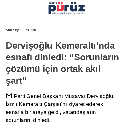
34.7
°
İZMIR
Ana Sayfa
›
Politika
GALERİ
VİDEO
YAZARLAR
Dervişoğlu Kemeraltı’nda
YEREL YÖNETIMLER
esnafı dinledi: “Sorunların
GÜNCEL
çözümü için ortak akıl
EKONOMI
şart”
POLITIKA
SAĞLIK
İYİ Parti Genel Başkanı Müsavat Dervişoğlu,
İzmir Kemeraltı Çarşısı’nı ziyaret ederek
KÜLTÜR-SANAT
esnafla bir araya geldi, vatandaşların
WhatsApp İhbar Hattı
SPOR
sorunlarını dinledi.
DIĞER