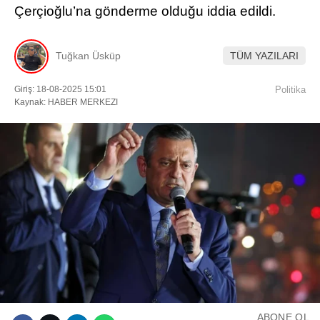
Çerçioğlu’na gönderme olduğu iddia edildi.
Facebook
Tuğkan Üsküp
TÜM YAZILARI
Giriş: 18-08-2025 15:01
Politika
Instagram
Kaynak: HABER MERKEZI
Youtube
TikTok
ABONE OL