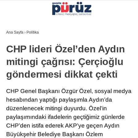
26.3
°
İZMIR
Ana Sayfa
›
Politika
GALERİ
VİDEO
YAZARLAR
CHP lideri Özel’den Aydın
YEREL YÖNETIMLER
mitingi çağrısı: Çerçioğlu
GÜNCEL
göndermesi dikkat çekti
EKONOMI
POLITIKA
CHP Genel Başkanı Özgür Özel, sosyal medya
hesabından yaptığı paylaşımla Aydın’da
SAĞLIK
düzenlenecek mitingi duyurdu. Özel’in
KÜLTÜR-SANAT
paylaşımındaki ifadelerin geçtiğimiz günlerde
WhatsApp İhbar Hattı
CHP’den istifa ederek AKP’ye geçen Aydın
SPOR
Büyükşehir Belediye Başkanı Özlem
DIĞER