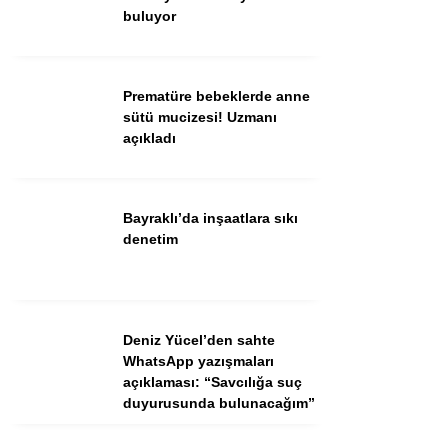
buluyor
Facebook
Instagram
Prematüre bebeklerde anne
Youtube
sütü mucizesi! Uzmanı
TikTok
açıkladı
Bayraklı’da inşaatlara sıkı
denetim
Deniz Yücel’den sahte
WhatsApp yazışmaları
açıklaması: “Savcılığa suç
duyurusunda bulunacağım”