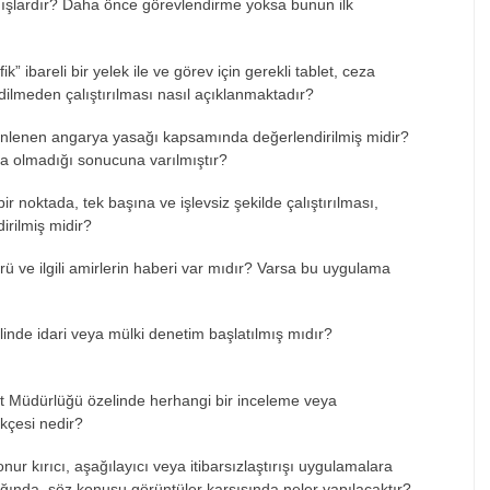
m
ışlardır? Daha
önce görevlendirme yoksa bunun ilk
ik” ibareli bir yelek ile ve g
örev için gerekli tablet, ceza
edilmeden
çal
ıştırılması nasıl a
ç
ıklanmaktadır?
nlenen angarya yasa
ğı kapsamında değerlendirilmiş midir?
ya olmad
ığı sonucuna varılmıştır?
ir noktada, tek başına ve işlevsiz şekilde
çal
ıştırılması,
irilmiş midir?
ü ve ilgili amirlerin haberi var m
ıdır? Varsa bu uygulama
linde idari veya mülki denetim ba
şlatılmış mıdır?
et M
üdürlü
ğ
ü özelinde herhangi bir inceleme veya
ek
çesi nedir?
nur kırıcı, aşağılayıcı veya itibarsızlaştırışı uygulamalara
ığında, s
öz konusu görüntüler kar
şısında neler yapılacaktır?