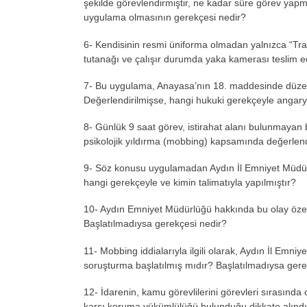
şekilde g
örevlendirmi
ştir, ne kadar s
üre görev yap
uygulama olmas
ının gerek
çesi nedir?
6- Kendisinin resmi üniforma olmadan yaln
ızca “Traf
tutana
ğı ve
çal
ışır durumda yaka kamerası teslim 
7- Bu uygulama, Anayasa’nın 18. maddesinde d
üze
Değerlendirilmişse, hangi hukuki gerek
çeyle angar
8- G
ünlük 9 saat görev, istirahat alan
ı bulunmayan b
psikolojik yıldırma (mobbing) kapsamında değerlend
9- S
öz konusu uygulamadan Ayd
ın İl Emniyet M
üdür
hangi gerek
çeyle ve kimin talimat
ıyla yapılmıştır?
10- Aydın Emniyet M
üdürlü
ğ
ü hakk
ında bu olay
öze
Başlatılmadıysa gerek
çesi nedir?
11- Mobbing iddialar
ıyla ilgili olarak, Aydın İl Emniy
soru
şturma başlatılmış mıdır? Başlatılmadıysa ger
12-
İdarenin, kamu g
örevlilerini görevleri s
ırasında o
karşı koruma y
ükümlülü
ğ
ü bulundu
ğu dikkate alınd