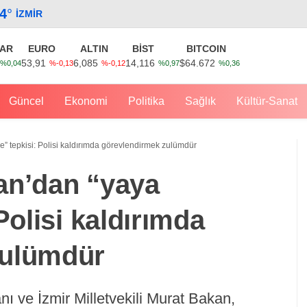
.4
°
İZMIR
AR
EURO
ALTIN
BİST
BITCOIN
53,91
6,085
14,116
$64.672
%0,04
%-0,13
%-0,12
%0,97
%0,36
Güncel
Ekonomi
Politika
Sağlık
Kültür-Sanat
” tepkisi: Polisi kaldırımda görevlendirmek zulümdür
an’dan “yaya
Polisi kaldırımda
zulümdür
nı ve İzmir Milletvekili Murat Bakan,