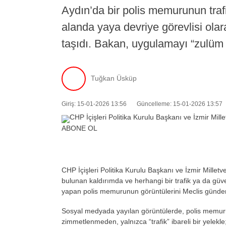
Aydın’da bir polis memurunun traf
alanda yaya devriye görevlisi ol
taşıdı. Bakan, uygulamayı “zulüm 
Tuğkan Üsküp
Giriş: 15-01-2026 13:56
Güncelleme: 15-01-2026 13:57
ABONE OL
CHP
İ
çi
şleri Politika Kurulu Başkanı ve İzmir Millet
bulunan kald
ırımda ve herhangi bir trafik ya da g
üve
yapan polis memurunun görüntülerini Meclis günde
Sosyal medyada yayılan g
örüntülerde, polis memu
zimmetlenmeden, yalnızca “trafik” ibareli bir yelekle