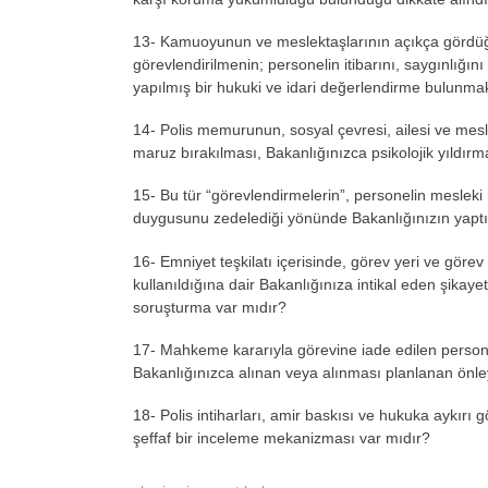
13- Kamuoyunun ve meslektaşlarının a
ç
ık
ça gördü
g
örevlendirilmenin; personelin itibar
ını, saygınlığını 
yapılmış bir hukuki ve idari değerlendirme bulunma
14- Polis memurunun, sosyal
çevresi, ailesi ve mes
maruz bırakılması, Bakanlığınızca psikolojik yıldı
15- Bu t
ür “görevlendirmelerin”, personelin meslek
duygusunu zedelediği y
önünde Bakanl
ığınızın yaptı
16- Emniyet teşkilatı i
çerisinde, görev yeri ve görev
kullanıldığına dair Bakanlığınıza intikal eden şikayet
soruşturma var mıdır?
17- Mahkeme kararıyla g
örevine iade edilen persone
Bakanl
ığınızca alınan veya alınması planlanan
önle
18- Polis intiharlar
ı, amir baskısı ve hukuka aykırı g
şeffaf bir inceleme mekanizması var mıdır?