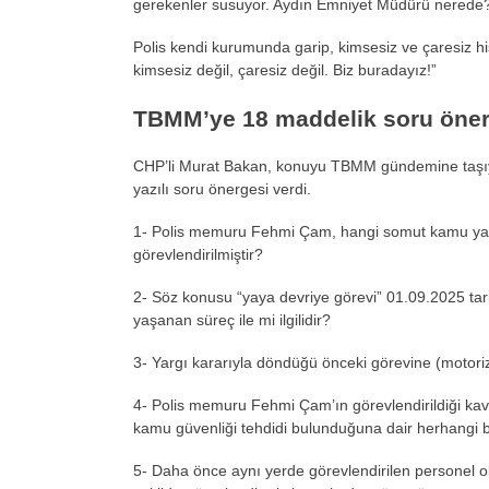
gerekenler susuyor. Aydın Emniyet M
üdürü nerede
Polis kendi kurumunda garip, kimsesiz ve
çaresiz h
kimsesiz değil,
çaresiz de
ğil. Biz buradayız!”
TBMM’ye 18 maddelik soru
öner
CHP’li Murat Bakan, konuyu TBMM gündemine ta
şı
yazılı soru
önergesi verdi.
1- Polis memuru Fehmi
Çam, hangi somut kamu ya
g
örevlendirilmi
ştir?
2- S
öz konusu “yaya devriye görevi” 01.09.2025 tar
yaşanan s
üreç ile mi ilgilidir?
3- Yarg
ı kararıyla d
öndü
ğ
ü önceki görevine (motoriz
4- Polis memuru Fehmi
Çam’
ın g
örevlendirildi
ği ka
kamu g
üvenli
ği tehdidi bulunduğuna dair herhangi
5- Daha
önce ayn
ı yerde g
örevlendirilen personel 