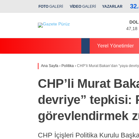
32
FOTO
GALERİ
VİDEO
GALERİ
YAZARLAR
DOL
47,18
Yerel Yönetimler
Ana Sayfa
›
Politika
›
CHP’li Murat Bakan’dan “yaya devriye
CHP’li Murat Bak
devriye” tepkisi: 
görevlendirmek 
CHP İçişleri Politika Kurulu Başka