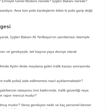
? Emniyet Genel Müdürü nerede?
İ
çi
şleri Bakanı nerede?
issediyor. Ama tüm polis karde
şlerim bilsin ki polis garip değil,
gesi
yarak, İ
çi
şleri Bakanı Ali Yerlikaya’nın yanıtlaması istemiyle
rar
ı ve gerek
çeyle, tek ba
şına yaya devriye olarak
ihinde Ayd
ın ilinde meydana gelen trafik kazası sonrasında
e trafik polisi) iade edilmemesi nas
ıl a
ç
ıklanmaktadır?
vşak/benzin istasyonu
önü kald
ırımda, trafik g
üvenli
ği veya
 bir rapor mevcut mudur?
olmu
ş mudur? Varsa gerek
çesi nedir ve kaç personel benzer