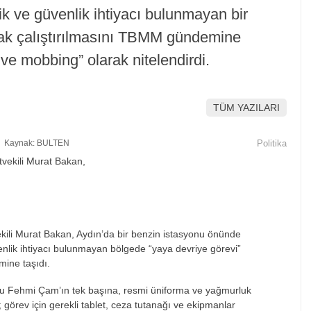
ik ve güvenlik ihtiyacı bulunmayan bir
arak çalıştırılmasını TBMM gündemine
ve mobbing” olarak nitelendirdi.
TÜM YAZILARI
Kaynak: BULTEN
Politika
vekili Murat Bakan, Aydın’da bir benzin istasyonu
önünde
nlik ihtiyac
ı bulunmayan b
ölgede “yaya devriye görevi”
mine ta
şıdı.
ru Fehmi Çam’
ın tek başına, resmi
üniforma ve ya
ğmurluk
; g
örev için gerekli tablet, ceza tutana
ğı ve ekipmanlar