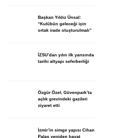
Ekonomi
Spor
Başkan Yıldız Ünsal:
“Kulübün geleceği için
Dünya
ortak irade oluşturulmalı”
Sağlık
İZSU’dan yılın ilk yarısında
tarihi altyapı seferberliği
Özgür Özel, Güvenpark’ta
açlık grevindeki gazileri
ziyaret etti
WhatsApp İhbar Hattı
İzmir’in simge yapısı Cihan
Palas yeniden hayat