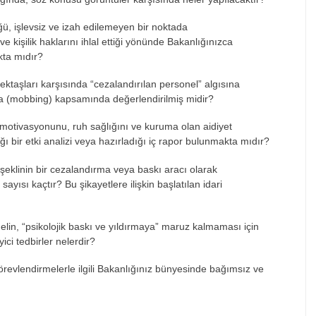
ğ
ü, i
şlevsiz ve izah edilemeyen bir noktada
ve kişilik haklarını ihlal ettiği y
önünde Bakanl
ığınızca
kta mıdır?
lekta
şları karşısında “cezalandırılan personel” algısına
rma (mobbing) kapsamında değerlendirilmiş midir?
i motivasyonunu, ruh sa
ğlığını ve kuruma olan aidiyet
ğı bir etki analizi veya hazırladığı i
ç rapor bulunmakta m
ıdır?
şeklinin bir cezalandırma veya baskı aracı olarak
 sayısı ka
çt
ır? Bu şikayetlere ilişkin başlatılan idari
lin, “psikolojik bask
ı ve yıldırmaya” maruz kalmaması i
çin
yici tedbirler nelerdir?
örevlendirmelerle ilgili Bakanl
ığınız b
ünyesinde ba
ğımsız ve