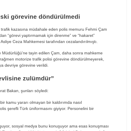
eski g
örevine döndürülmedi
trafik kazasına m
üdahale eden polis memuru Fehmi Çam
dan “g
örevi yapt
ırmamak i
çin direnme” ve “hakaret”
. Asliye Ceza Mahkemesi tarafından cezalandırılmıştı.
e M
üdürlü
ğ
ü’ne tayin edilen Çam, daha sonra mahkeme
 rağmen motorize trafik polisi g
örevine döndürülmeyerek,
ya devriye g
örevine verildi.
evlisine zulümdür”
rat Bakan, şunları s
öyledi:
çbir kamu yarar
ı olmayan bir kaldırımda nasıl
olis
şerefli T
ürk üniformas
ını giyiyor. Personelini bir
uşuyor, sosyal medya bunu konuşuyor ama esas konuşması