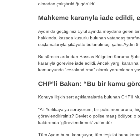
olmadan
çal
ıştırıldığı g
örüldü.
Mahkeme karar
ıyla iade edildi, 
Ayd
ın’da ge
çti
ğimiz Eyl
ül ay
ında meydana gelen bir 
hakk
ında, kazada kusurlu bulunan vatandaş tarafın
suçlamalar
ıyla şik
âyette bulunulmu
ş, şahıs Aydın 9
Bu s
ürecin ard
ından Hassas B
ölgeleri Koruma
Şub
karar
ıyla g
örevine iade edildi. Ancak yarg
ı kararına
kamuoyunda “cezaland
ırma” olarak yorumlanan ya
CHP’li Bakan: “Bu bir kamu gör
Konuya ili
şkin sert a
ç
ıklamalarda bulunan CHP’li Mu
“Ali Yerlikaya’ya soruyorum; bir polis memurunu, hi
g
örevlendirirsiniz? Devlet o polise maa
ş
ödüyor, o p
kaldırımda ‘g
örevlendirmek’ zulümdür.
Tüm Ayd
ın bunu konuşuyor, t
üm te
şkilat bunu kon