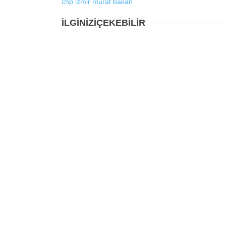
chp
izmir
murat bakan
İLGİNİZİ
ÇEKEBİLİR