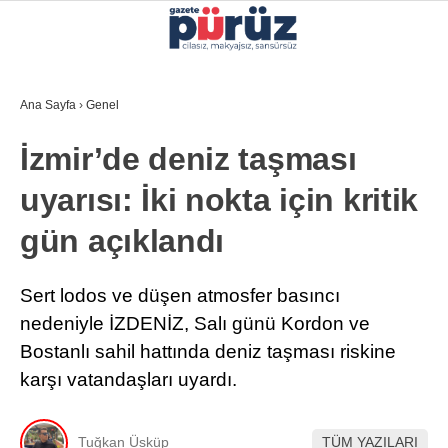
30.3
°
İZMIR
Ana Sayfa
›
Genel
GALERİ
VİDEO
YAZARLAR
İzmir’de deniz taşması
YEREL YÖNETIMLER
uyarısı: İki nokta için kritik
GÜNCEL
gün açıklandı
EKONOMI
POLITIKA
Sert lodos ve düşen atmosfer basıncı
nedeniyle İZDENİZ, Salı günü Kordon ve
SAĞLIK
Bostanlı sahil hattında deniz taşması riskine
KÜLTÜR-SANAT
karşı vatandaşları uyardı.
WhatsApp İhbar Hattı
SPOR
Tuğkan Üsküp
TÜM YAZILARI
DIĞER