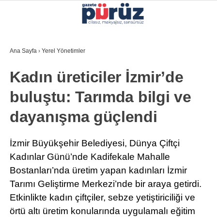
31.3
°
İZMIR
Ana Sayfa
›
Yerel Yönetimler
GALERİ
VİDEO
YAZARLAR
Kadın üreticiler İzmir’de
YEREL YÖNETIMLER
buluştu: Tarımda bilgi ve
GÜNCEL
dayanışma güçlendi
EKONOMI
POLITIKA
İzmir Büyükşehir Belediyesi, Dünya Çiftçi
Kadınlar Günü’nde Kadifekale Mahalle
SAĞLIK
Bostanları’nda üretim yapan kadınları İzmir
KÜLTÜR-SANAT
Tarımı Geliştirme Merkezi’nde bir araya getirdi.
WhatsApp İhbar Hattı
Etkinlikte kadın çiftçiler, sebze yetiştiriciliği ve
SPOR
örtü altı üretim konularında uygulamalı eğitim
DIĞER